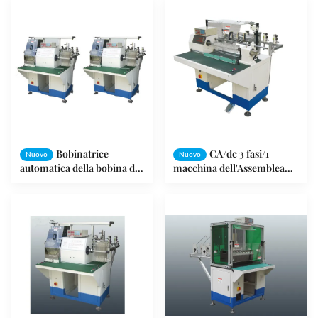
ventilatore
Bobinatrice
CA/dc 3 fasi/1
Nuovo
Nuovo
automatica della bobina di
macchina dell'Assemblea
statore del motore del
del centro dello statore di
generatore di Electirc di
fase per la bobina di bobina
induzione
dello statore