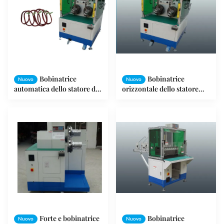
Bobinatrice
Bobinatrice
Nuovo
Nuovo
automatica dello statore di
orizzontale dello statore
due stazioni per lo statore
della Doppio stazione
di fan 3HP
automatica per filo di rame
SMT-WR100
Forte e bobinatrice
Bobinatrice
Nuovo
Nuovo