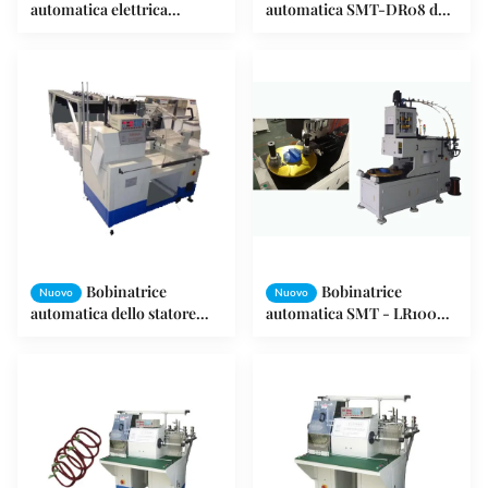
automatica elettrica
automatica SMT-DR08 del
durevole 3HP SMT-R650
cavo dello statore del
dello statore
motore della bobinatrice
dello statore della Multiplo-
Testa
Bobinatrice
Bobinatrice
Nuovo
Nuovo
automatica dello statore
automatica SMT - LR100
della doppia stazione per il
della bobina di statore del
motore ad alta potenza
generatore e del motore
SMT - R350
elettrico