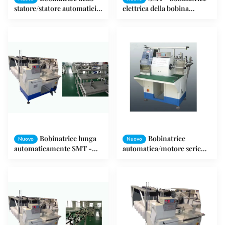
statore/statore automatici
elettrica della bobina
pieni del dispositivo
SR350, bobinatrice del
d'avviamento producendo
motore asincrono
macchina
Bobinatrice lunga
Bobinatrice
Nuovo
Nuovo
automaticamente SMT -
automatica/motore serie
R350 dello statore del
elettrico CC/di CA della
motore
bobina di statore