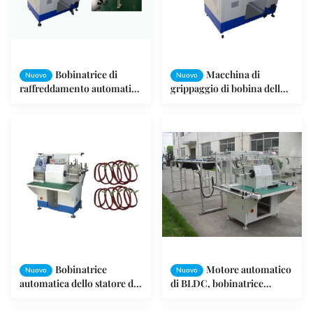
Bobinatrice di
Macchina di
Nuovo
Nuovo
raffreddamento automatica
grippaggio di bobina dello
dello statore di ventilatore
statore/bobinatrice
da soffitto
automatiche dello statore
Bobinatrice
Motore automatico
Nuovo
Nuovo
automatica dello statore di
di BLDC, bobinatrice
ventilatore da soffitto con 2
automatica dell'ago dello
fusi
statore del motore del