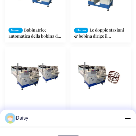
Bobinatrice
Le doppie stazioni
Nuovo
Nuovo
automatica della bobina del
& bobina dirige il
motore elettrico di due
rotolamento del filo di
stazioni con il motore della
rame/bobinatrice dello
piattaforma girevole
statore
AC/DC
Bottaio Wires
3 fili di rame
Nuovo
Nuovo
Daisy
Automatically di
d'avvolgimento di Heas di
rotolamento della
bobina per la fabbricazione
bobinatrice dello statore del
dello statore di bobina del