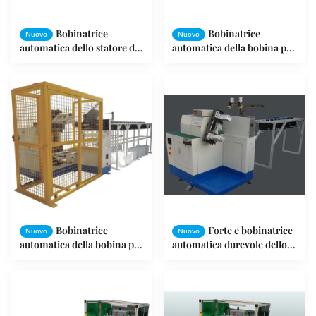
Bobinatrice
Bobinatrice
Nuovo
Nuovo
automatica dello statore di
automatica della bobina per
alta precisione per lo
motore a corrente alternata
statore di Pmup/statore di
dello statore e del rotore
fan
ODM/OEM
Bobinatrice
Forte e bobinatrice
Nuovo
Nuovo
automatica della bobina per
automatica durevole dello
varietà di statori del calibro
statore/bobinatrice della
di filo di rame
bobina