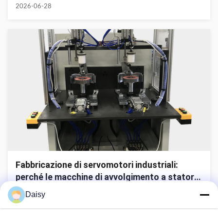
avanzati
2026-06-28
Fabbricazione di servomotori industriali:
perché le macchine di avvolgimento a statore
di precisione sono critiche
2026-06-28
Daisy