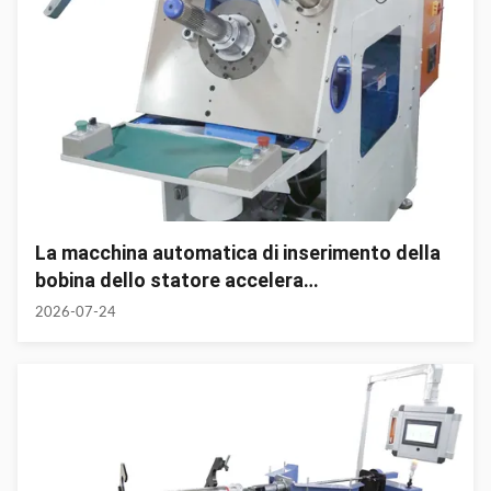
La macchina automatica di inserimento della
bobina dello statore accelera
l'aggiornamento intelligente della produzione
2026-07-24
globale di motori