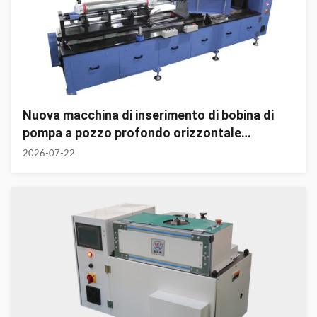
Nuova macchina di inserimento di bobina di
pompa a pozzo profondo orizzontale
ottimizza l'incorporazione dello statore per la
2026-07-22
produzione di pompe sommersibili