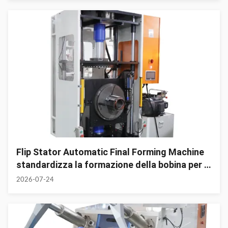
Flip Stator Automatic Final Forming Machine
standardizza la formazione della bobina per la
produzione di motori di alta qualità
2026-07-24