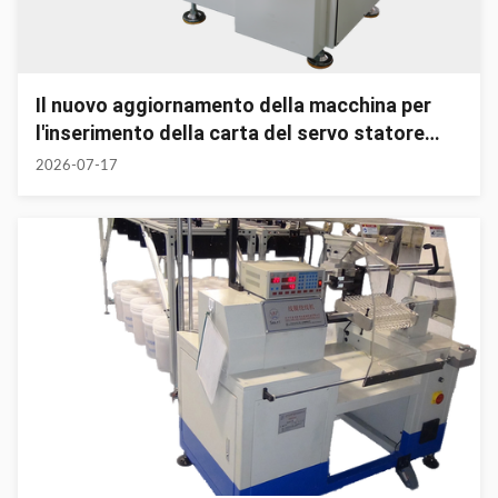
Il nuovo aggiornamento della macchina per
l'inserimento della carta del servo statore
aumenta l'efficienza e la precisione nella
2026-07-17
produzione dell'isolamento del motore