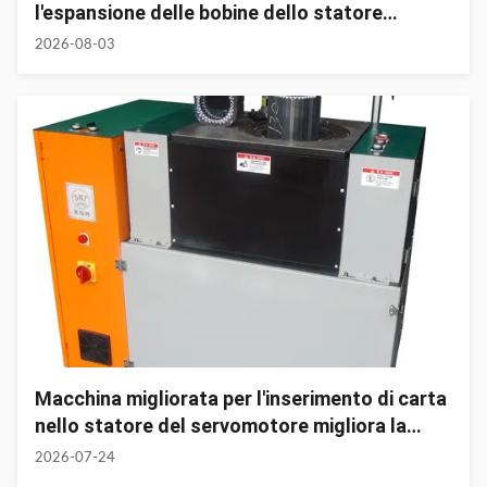
l'espansione delle bobine dello statore
ottimizza il flusso di lavoro dell'avvolgimento
2026-08-03
del motore
Macchina migliorata per l'inserimento di carta
nello statore del servomotore migliora la
qualità dell'isolamento del motore e
2026-07-24
l'efficienza di produzione