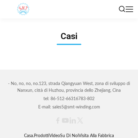
Casi
- No, no, no, no.123, strada Qiangyuan West, zona di sviluppo di
Nanxun, città di Huzhou, provincia dello Zhejiang, Cina
tel: 86-512-66316783-802
E-mail: sales5@smt-winding.com
Casa.
Prodotti
Video
Su Di Noi
Visita Alla Fabbrica