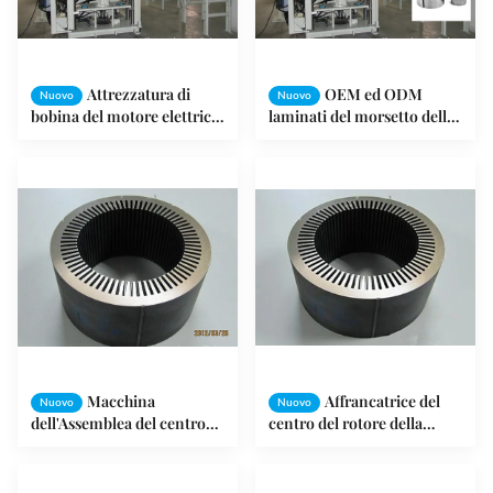
Attrezzatura di
OEM ed ODM
Nuovo
Nuovo
bobina del motore elettrico
laminati del morsetto della
del morsetto dello
macchina del
statore/della macchina
semiautomatico del centro
delle stampe morsetto dello
dello statore
statore
Macchina
Affrancatrice del
Nuovo
Nuovo
dell'Assemblea del centro
centro del rotore della
dello statore del motore a
macchina/statore
corrente alternata di
dell'Assemblea del centro
lavaggio, bobinatrice del
dello statore di coppia di