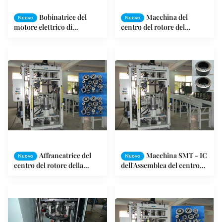
Bobinatrice del
Macchina del
Nuovo
Nuovo
motore elettrico di
centro del rotore del
precisione per il rotore
motore della macchina/CC
dello statore del motore
dell'Assemblea del centro
della laminazione del
dello statore di generatore
motore
eolico
Affrancatrice del
Macchina SMT - IC
Nuovo
Nuovo
centro del rotore della
dell'Assemblea del centro
macchina/statore
dello statore del motore a
dell'Assemblea del centro
corrente alternata -
dello statore di CC
Certificazione 4 ISO9001