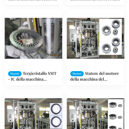
dello statore/macchina
laminazione del centro
laminazioni dello statore
dello statore per la trazione
dell'elevatore
Tergicristallo SMT
Statore del motore
Nuovo
Nuovo
- IC della macchina
della macchina del
dell'Assemblea del centro
morsetto del centro della
dello statore del motore di
bobinatrice dello
lavaggio - 4
statore/statore