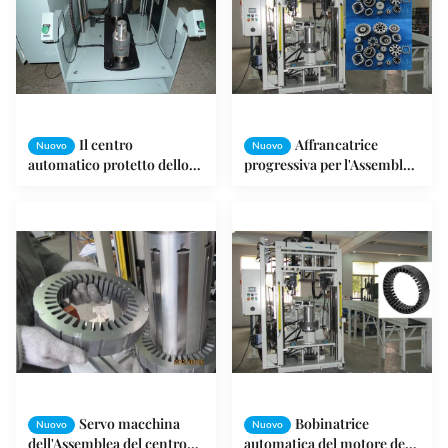
Il centro
Affrancatrice
Nuovo
Nuovo
automatico protetto dello
progressiva per l'Assemblea
statore del motore del
del centro del rotore dello
condizionatore d'aria della
statore del motore elettrico
bobinatrice del motore di
Palo
Servo macchina
Bobinatrice
Nuovo
Nuovo
dell'Assemblea del centro
automatica del motore della