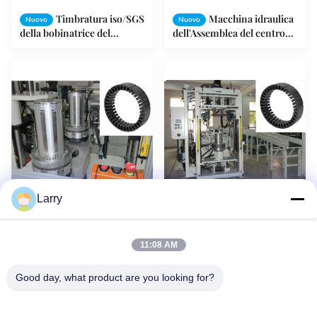
Timbratura iso/SGS
Macchina idraulica
Nuovo
Nuovo
della bobinatrice del
dell'Assemblea del centro
motore asincrono
dello statore per il motore
dell'Assemblea del rotore
magnetico permanente
Larry
Statore del motore
Macchina
Nuovo
Nuovo
dell'attrezzatura di bobina
dell'Assemblea del centro
del motore e macchina
dello statore del motore
11:08 AM
protetti contro le esplosioni
elettrico, attrezzatura di
dell'Assemblea del rotore
bobina del motore
Good day, what product are you looking for?