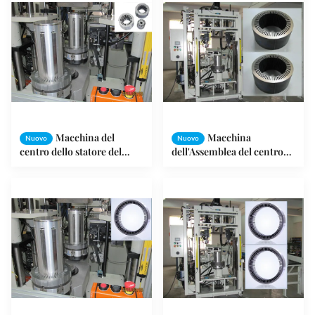
motore asincrono
torsione
Macchina del
Macchina
Nuovo
Nuovo
centro dello statore del
dell'Assemblea del centro
motore a corrente alternata
dello statore, macchina dei
della bobinatrice/del
centri laminata statore del
motore elettrico del centro
rotore di Alternatorl del fan
dello statore del
del frigorifero
servomotore