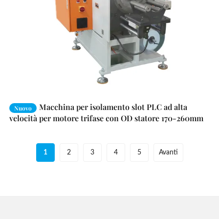
Macchina per isolamento slot PLC ad alta
Nuovo
velocità per motore trifase con OD statore 170-260mm
1
2
3
4
5
Avanti