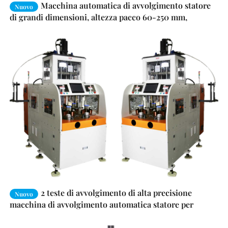
Macchina automatica di avvolgimento statore
Nuovo
di grandi dimensioni, altezza pacco 60-250 mm,
attrezzatura di avvolgimento bobine multi-asse servo
per la produzione di massa di grandi motori a induzione
trifase e motori per pompe
2 teste di avvolgimento di alta precisione
Nuovo
macchina di avvolgimento automatica statore per
motori BLDC e inverter