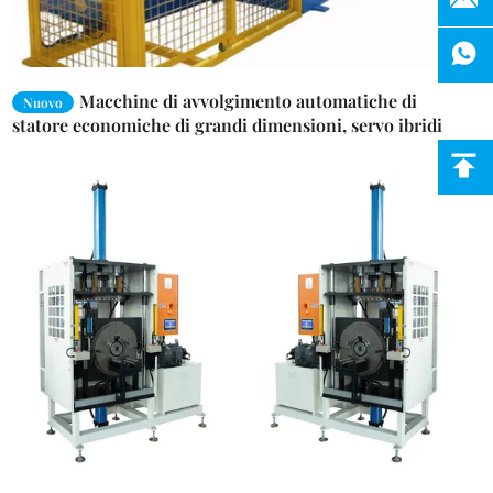
Macchine di avvolgimento automatiche di
Nuovo
statore economiche di grandi dimensioni, servo ibridi
pneumatici 50 ′′ 220 mm altezza di stack attrezzatura di
avvolgimento di bobina per irrigazione agricola motore
e produzione di lotti di statore industriale medio