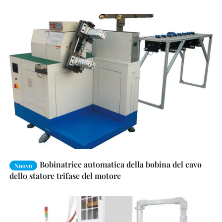
Bobinatrice automatica della bobina del cavo
Nuovo
dello statore trifase del motore