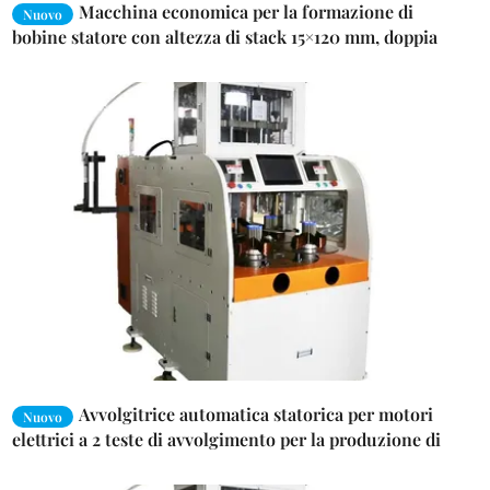
Macchina economica per la formazione di
Nuovo
bobine statore con altezza di stack 15×120 mm, doppia
bobina laterale automatica e PLC idraulico di base
Avvolgitrice automatica statorica per motori
Nuovo
elettrici a 2 teste di avvolgimento per la produzione di
lavatrici - Doppia testa per motori a induzione,
compressori e pompe