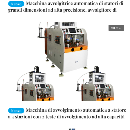
Macchina avvolgitrice automatica di statori di
Nuovo
grandi dimensioni ad alta precisione, avvolgitore di
bobine per impieghi gravosi completamente
servoassistito con altezza di pacco da 80-280 mm per la
produzione di statori di motori industriali ad alta
VIDEO
potenza e grandi motori BLDC per veicoli elettrici
Macchina di avvolgimento automatica a statore
Nuovo
a 4 stazioni con 2 teste di avvolgimento ad alta capacità