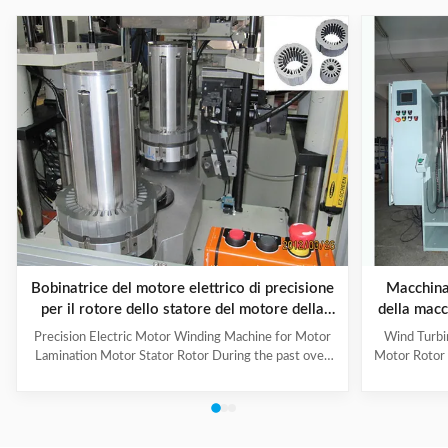
Bobinatrice del motore elettrico di precisione
Macchina 
per il rotore dello statore del motore della
della macc
laminazione del motore
dell
Precision Electric Motor Winding Machine for Motor
Wind Turbi
Lamination Motor Stator Rotor During the past over
Motor Rotor
10 years,we have cooperated with a lot of customers
by ISO 90
domestic and abroad,some of which are well-known
thoroughly 
companies,such as
The prod
A.O.Smith,Emerson,Siemens,Panasonic,WEG,Bosch
improves the