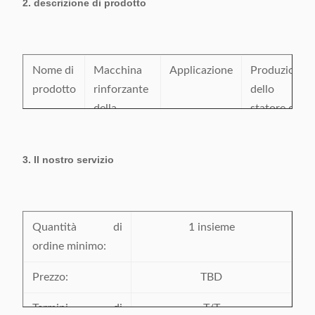
2. descrizione di prodotto
Certificazione:
CE/SGS/BV/ISO9001
Luogo d'origine:
La Cina
Nome di
Macchina
Applicazione
Produzione
prodotto
rinforzante
dello
della
statore del
laminazione
motore
dello
elettrico
3. Il nostro servizio
statore
Stato
Nuovo
Pittura
A richiesta
Tempo
Quantità di
Un anno
Servizio
1 insieme
Centro di
della
ordine minimo:
dopo le
servizio
garanzia
macchine
d'oltremare
Prezzo:
TBD
arriva nella
disponibile
pianta del
Termini di
T/T