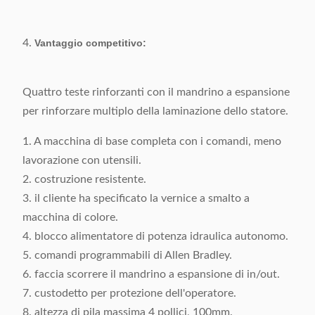
cliente
pagamento:
4.
Termine di
Vantaggio competitivo:
45 giorni feriali dopo la
consegna:
ricezione dell'acconto
Quattro teste rinforzanti con il mandrino a espansione
Dettagli
Imballato con il film di vuoto
per rinforzare multiplo della laminazione dello statore.
d'imballaggio:
in caso del compensato
1. A macchina di base completa con i comandi, meno
lavorazione con utensili.
2. costruzione resistente.
3. il cliente ha specificato la vernice a smalto a
macchina di colore.
4. blocco alimentatore di potenza idraulica autonomo.
5. comandi programmabili di Allen Bradley.
6. faccia scorrere il mandrino a espansione di in/out.
7. custodetto per protezione dell'operatore.
8. altezza di pila massima 4 pollici, 100mm.