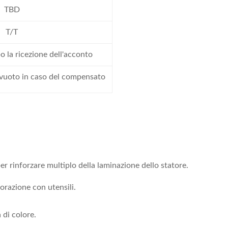
TBD
T/T
po la ricezione dell'acconto
i vuoto in caso del compensato
r rinforzare multiplo della laminazione dello statore.
razione con utensili.
 di colore.