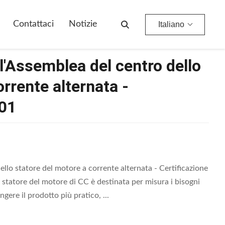
otore A Corrente Alternata - Certificazione 4 ISO9001
Contattaci
Notizie
Italiano
'Assemblea del centro dello
rrente alternata -
001
llo statore del motore a corrente alternata - Certificazione
statore del motore di CC è destinata per misura i bisogni
ngere il prodotto più pratico, ...