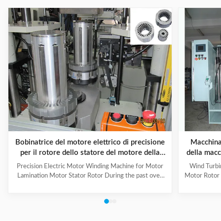
Bobinatrice del motore elettrico di precisione
Macchina 
per il rotore dello statore del motore della
della macc
laminazione del motore
dell
Precision Electric Motor Winding Machine for Motor
Wind Turbi
Lamination Motor Stator Rotor During the past over
Motor Rotor
10 years,we have cooperated with a lot of customers
by ISO 90
domestic and abroad,some of which are well-known
thoroughly 
companies,such as
The prod
A.O.Smith,Emerson,Siemens,Panasonic,WEG,Bosch
improves the