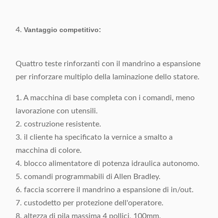
cliente
pagamento:
4.
Termine di
Vantaggio competitivo:
45 giorni feriali dopo la
consegna:
ricezione dell'acconto
Quattro teste rinforzanti con il mandrino a espansione
Dettagli
Imballato con il film di vuoto
per rinforzare multiplo della laminazione dello statore.
d'imballaggio:
in caso del compensato
1. A macchina di base completa con i comandi, meno
lavorazione con utensili.
2. costruzione resistente.
3. il cliente ha specificato la vernice a smalto a
macchina di colore.
4. blocco alimentatore di potenza idraulica autonomo.
5. comandi programmabili di Allen Bradley.
6. faccia scorrere il mandrino a espansione di in/out.
7. custodetto per protezione dell'operatore.
8. altezza di pila massima 4 pollici, 100mm.