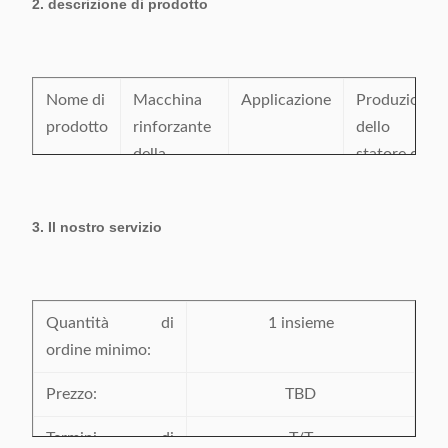
2. descrizione di prodotto
Certificazione:
CE/SGS/BV/ISO9001
Luogo d'origine:
La Cina
Nome di
Macchina
Applicazione
Produzione
prodotto
rinforzante
dello
della
statore del
laminazione
motore
dello
elettrico
3. Il nostro servizio
statore
Stato
Nuovo
Pittura
A richiesta
Tempo
Quantità di
Un anno
Servizio
1 insieme
Centro di
della
ordine minimo:
dopo le
servizio
garanzia
macchine
d'oltremare
Prezzo:
TBD
arriva nella
disponibile
pianta del
Termini di
T/T