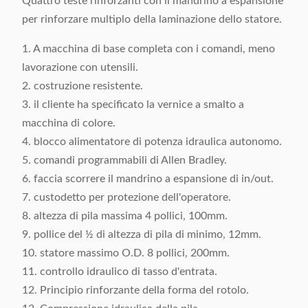
Quattro teste rinforzanti con il mandrino a espansione
Dettagli
Imballato con il film di vuoto
per rinforzare multiplo della laminazione dello statore.
d'imballaggio:
in caso del compensato
1. A macchina di base completa con i comandi, meno
lavorazione con utensili.
2. costruzione resistente.
3. il cliente ha specificato la vernice a smalto a
macchina di colore.
4. blocco alimentatore di potenza idraulica autonomo.
5. comandi programmabili di Allen Bradley.
6. faccia scorrere il mandrino a espansione di in/out.
7. custodetto per protezione dell'operatore.
8. altezza di pila massima 4 pollici, 100mm.
9. pollice del ½ di altezza di pila di minimo, 12mm.
10. statore massimo O.D. 8 pollici, 200mm.
11. controllo idraulico di tasso d'entrata.
12. Principio rinforzante della forma del rotolo.