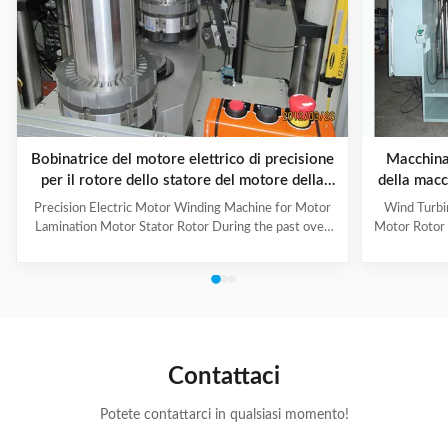
Bobinatrice del motore elettrico di precisione
Macchina 
per il rotore dello statore del motore della
della macc
laminazione del motore
dell
Precision Electric Motor Winding Machine for Motor
Wind Turbi
Lamination Motor Stator Rotor During the past over
Motor Rotor
10 years,we have cooperated with a lot of customers
by ISO 90
domestic and abroad,some of which are well-known
thoroughly 
companies,such as
The prod
A.O.Smith,Emerson,Siemens,Panasonic,WEG,Bosch
improves the
etc,and our market has expanded from Asia to Mid
quality of 
East,Europe and South America. 1. Main Technical
with a large
Information Of Our Product: Brand Name: SMT Model
they can ens
Contattaci
Number: IC-4 Certification: CE/SGS/BV/ISO9001
Place of Origin:
Potete contattarci in qualsiasi momento!