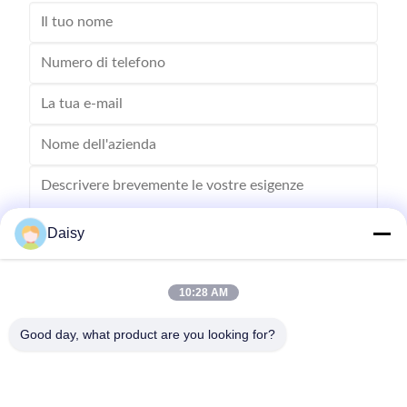
Daisy
10:28 AM
Inviare
Good day, what product are you looking for?
- No, no, no, no.123, strada Qiangyuan West, zona di sviluppo di