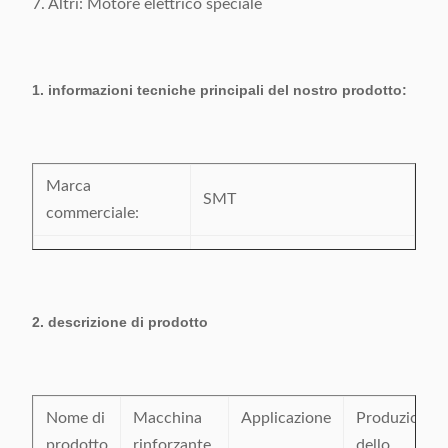
7. Altri: Motore elettrico speciale
1. informazioni tecniche principali del nostro prodotto:
Marca
SMT
commerciale:
Numero di
IC-4
modello:
2. descrizione di prodotto
Certificazione:
CE/SGS/BV/ISO9001
Luogo d'origine:
La Cina
Nome di
Macchina
Applicazione
Produzione
prodotto
rinforzante
dello