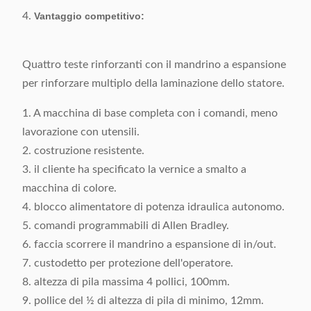
4.
Termine di
Vantaggio competitivo:
45 giorni feriali dopo la
consegna:
ricezione dell'acconto
Quattro teste rinforzanti con il mandrino a espansione
Dettagli
Imballato con il film di vuoto
per rinforzare multiplo della laminazione dello statore.
d'imballaggio:
in caso del compensato
1. A macchina di base completa con i comandi, meno
lavorazione con utensili.
2. costruzione resistente.
3. il cliente ha specificato la vernice a smalto a
macchina di colore.
4. blocco alimentatore di potenza idraulica autonomo.
5. comandi programmabili di Allen Bradley.
6. faccia scorrere il mandrino a espansione di in/out.
7. custodetto per protezione dell'operatore.
8. altezza di pila massima 4 pollici, 100mm.
9. pollice del ½ di altezza di pila di minimo, 12mm.