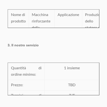
Luogo d'origine:
La Cina
Nome di
Macchina
Applicazione
Produzione
prodotto
rinforzante
dello
della
statore del
laminazione
motore
dello
elettrico
3. Il nostro servizio
statore
Stato
Nuovo
Pittura
A richiesta
Tempo
Quantità di
Un anno
Servizio
1 insieme
Centro di
della
ordine minimo:
dopo le
servizio
garanzia
macchine
d'oltremare
Prezzo:
TBD
arriva nella
disponibile
pianta del
Termini di
T/T
cliente
pagamento: