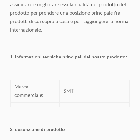
assicurare e migliorare essi la qualità del prodotto del
prodotto per prendere una posizione principale fra i
prodotti di cui sopra a casa e per raggiungere la norma
internazionale.
1. informazioni tecniche principali del nostro prodotto:
Marca
SMT
commerciale:
Numero di
IC-4
modello:
2. descrizione di prodotto
Certificazione:
CE/SGS/BV/ISO9001