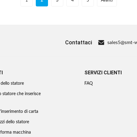
1
2
3
4
5
Avanti
Contattaci
sales5@smt-
I
SERVIZI CLIENTI
dello statore
FAQ
o statore che inserisce
inserimento di carta
izzi dello statore
 forma macchina