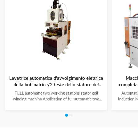
Lavatrice automatica d'avvolgimento elettrica
Macch
della bobinatrice/2 teste dello statore del
completa
motore
poli con a
FULL automatic two working stations stator coil
Automati
e
winding machine Application of full automatic two
Induction M
working stations stator coil winding machine This
for winding 
automatic stator winding machine is suitable for 2
cycle to sign
poles, 4 poles and 6poles coils winding. 1. Main
features 
technical data of NIDE full automatic two working
reduce labor
stations stator coil winding machine Product Name
tapping (up
two working stations stator coil winding machine
adjustable f