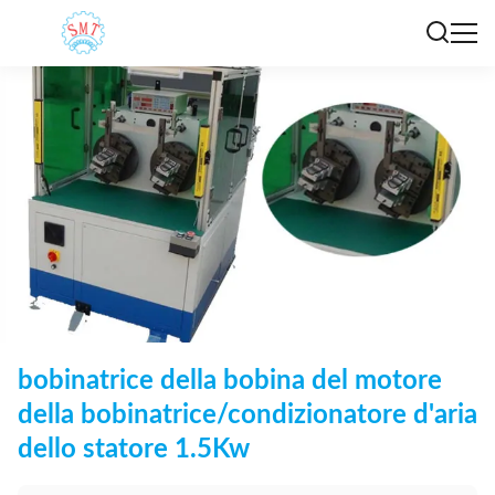
bobinatrice della bobina del motore
della bobinatrice/condizionatore d'aria
dello statore 1.5Kw