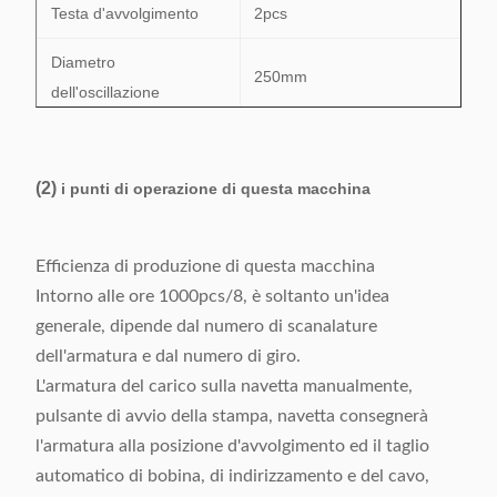
Testa d'avvolgimento
2pcs
Diametro
250mm
dell'oscillazione
Distanza d'avvolgimento
160mm
massima
(2)
i punti di operazione di questa macchina
Pressione d'aria
0.4-0.7Mpa
Efficienza di produzione di questa macchina
Alimentazione elettrica
220V/50/60Hz 1.5Kw
Intorno alle ore 1000pcs/8, è soltanto un'idea
MOQ
1pcs
generale, dipende dal numero di scanalature
dell'armatura e dal numero di giro.
(L) 1050* (W) 1800* (H)
Dimensione
L'armatura del carico sulla navetta manualmente,
1500mm
pulsante di avvio della stampa, navetta consegnerà
l'armatura alla posizione d'avvolgimento ed il taglio
automatico di bobina, di indirizzamento e del cavo,