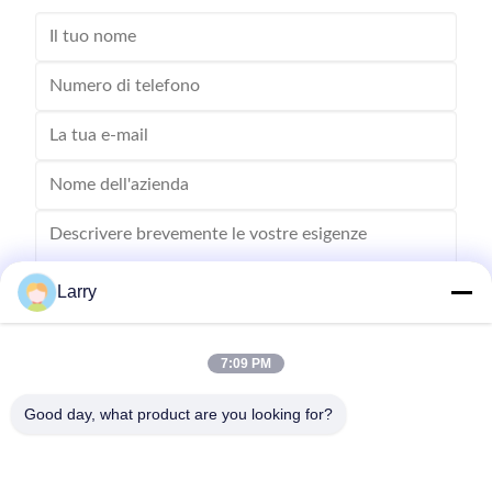
Larry
7:09 PM
Inviare
Good day, what product are you looking for?
- No, no, no, no.123, strada Qiangyuan West, zona di sviluppo di