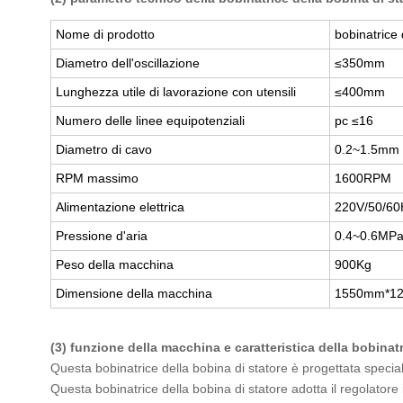
Nome di prodotto
bobinatrice 
Diametro dell'oscillazione
≤350mm
Lunghezza utile di lavorazione con utensili
≤400mm
Numero delle linee equipotenziali
pc ≤16
Diametro di cavo
0.2~1.5mm
RPM massimo
1600RPM
Alimentazione elettrica
220V/50/60
Pressione d'aria
0.4~0.6MP
Peso della macchina
900Kg
Dimensione della macchina
1550mm*1
(3) funzione della macchina e caratteristica della bobinatr
Questa bobinatrice della bobina di statore è progettata specialm
Questa bobinatrice della bobina di statore adotta il regolatore i