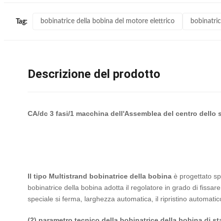
bobinatrice della bobina del motore elettrico
bobinatric
Tag:
Descrizione del prodotto
CA/dc 3 fasi/1 macchina dell'Assemblea del centro dello s
Il tipo Multistrand bobinatrice della bobina
è progettato spe
bobinatrice della bobina adotta il regolatore in grado di fissare
speciale si ferma, larghezza automatica, il ripristino automatico
(2) parametro tecnico della bobinatrice della bobina di st