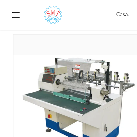
Casa.
>
prodotti
>
Bobinatrice dello statore
>
CA/dc 3 Fasi/1 M
Casa.