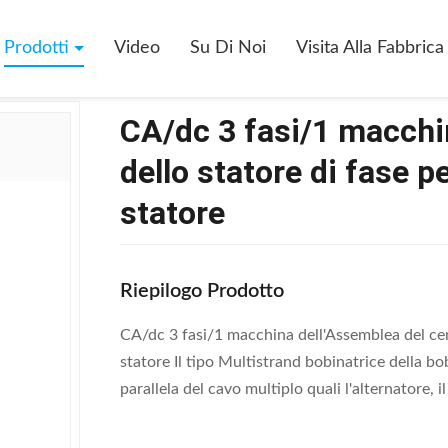
acchina Dell'Assemblea Del Centro Dello Statore Di Fase Per La Bobina 
Prodotti
Video
Su Di Noi
Visita Alla Fabbrica
CA/dc 3 fasi/1 macchi
dello statore di fase p
statore
Riepilogo Prodotto
CA/dc 3 fasi/1 macchina dell'Assemblea del cent
statore Il tipo Multistrand bobinatrice della b
parallela del cavo multiplo quali l'alternatore, il