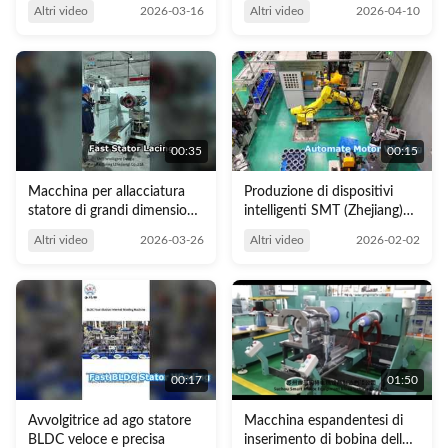
del motore per una
Altri video
2026-03-16
Altri video
2026-04-10
maggiore durata
00:35
00:15
Macchina per allacciatura
Produzione di dispositivi
statore di grandi dimensioni
intelligenti SMT (Zhejiang)
per la produzione di motori
Co., Ltd.
Altri video
2026-03-26
Altri video
2026-02-02
00:17
01:50
Avvolgitrice ad ago statore
Macchina espandentesi di
BLDC veloce e precisa
inserimento di bobina dello