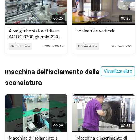
00:25
00:25
Avvolgitrice statore trifase
bobinatrice verticale
AC DC 3200 giri/min 220V
7Kw
Bobinatrice
2025-09-17
Bobinatrice
2025-08-26
macchina dell'isolamento della
Visualizza altro
scanalatura
00:29
00:31
Macchina di isolamento a
Macchina d'inserimento di