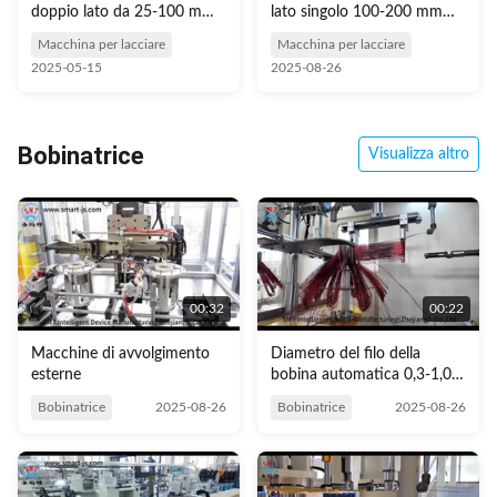
doppio lato da 25-100 mm
lato singolo 100-200 mm
Stator l.D lSO/SGS Audit
Stator ID lSO/SGS Audit
Macchina per lacciare
Macchina per lacciare
2025-05-15
2025-08-26
Bobinatrice
Visualizza altro
00:32
00:22
Macchine di avvolgimento
Diametro del filo della
esterne
bobina automatica 0,3-1,0
mm ls0/ Audit SGS
Bobinatrice
2025-08-26
Bobinatrice
2025-08-26