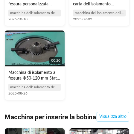
fessura personalizzata
carta dell'isolamento
certificata ISO9001 per
automatico della
macchina dell'isolamento della scanalatura
macchina dell'isolamento della scanalatura
statore I.D. 50-120 mm e
scanalatura per lo statore
2025-10-10
2025-09-02
O.D. ≤ 190 mm
SMT - CW200 del motore
asincrono
00:20
Macchina di isolamento a
fessura Φ50-120 mm Stator
ID lSO / SGS Audit
macchina dell'isolamento della scanalatura
2025-08-26
Macchina per inserire la bobina
Visualizza altro