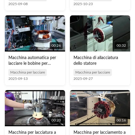
SMT - DW350 ad alte
2025-09-08
2025-10-23
prestazioni
00:26
00:32
Macchina automatica per
Macchina di allacciatura
lacciare le bobine per
dello statore
motore a corrente alternata,
Macchina per lacciare
Macchina per lacciare
380V 3,5Kw, ≤Φ160mm
2025-09-13
2025-09-27
00:20
00:16
Macchina per lacciatura a
Macchina per lacciamento a