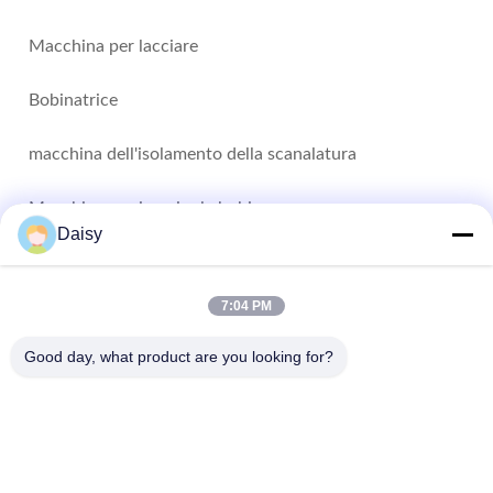
Macchina per lacciare
Bobinatrice
macchina dell'isolamento della scanalatura
Macchina per inserire la bobina
Daisy
Macchine per la formazione di bobine
7:04 PM
Altri video
Good day, what product are you looking for?
- No, no, no, no.123, strada Qiangyuan West, zona di sviluppo di
Nanxun, città di Huzhou, provincia dello Zhejiang, Cina
tel: 86-512-66316783-802