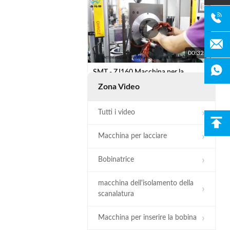
00:32
SMT - ZJ160 Macchina per la
formatura di bobine Sistema
Zona Video
idraulico automatico per statore
Tutti i video
Macchina per lacciare
Bobinatrice
00:29
macchina dell'isolamento della
Intermedio bobina Former Machine
scanalatura
per 170-260 mm statore OD
Macchina per inserire la bobina