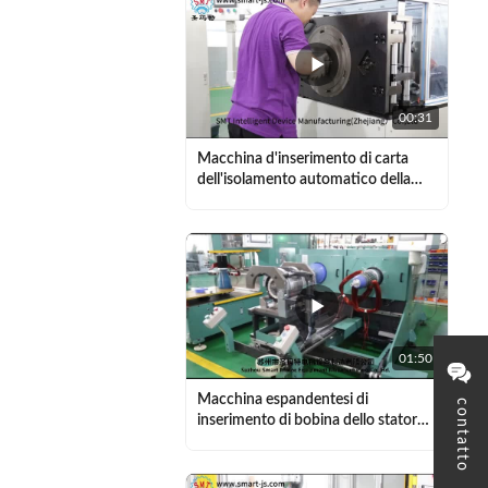
00:31
Macchina d'inserimento di carta
dell'isolamento automatico della
scanalatura per lo statore SMT -
CW200 del motore asincrono
01:50
Macchina espandentesi di
contatto
inserimento di bobina dello statore
del motore di industria IEC3 e di
bobina di bobina