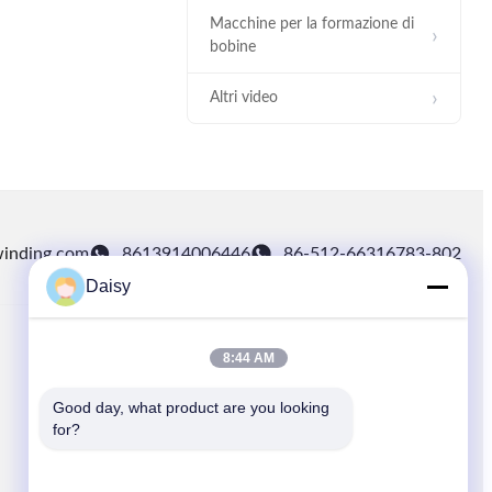
Macchine per la formazione di
bobine
Altri video
00:27
Bobina dello statore che inserisce
macchina
winding.com
8613914006446
86-512-66316783-802
Daisy
00:15
8:44 AM
LINK VELOCI
Produzione di dispositivi intelligenti
Casa.
Good day, what product are you looking 
SMT (Zhejiang) Co., Ltd.
for?
prodotti
Notizie