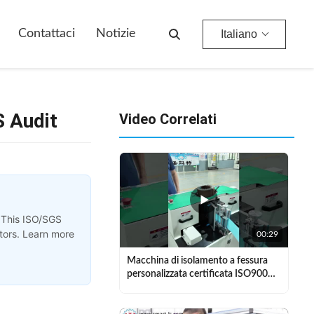
Contattaci
Notizie
Italiano
 Audit
Video Correlati
 This ISO/SGS
otors. Learn more
00:29
Macchina di isolamento a fessura
personalizzata certificata ISO9001
per statore I.D. 50-120 mm e O.D. ≤
190 mm