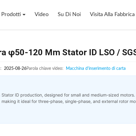
Prodotti
Video
Su Di Noi
Visita Alla Fabbrica
ra φ50-120 Mm Stator ID LSO / SGS
:
2025-08-26
Parola chiave video:
Macchina d'inserimento di carta
 Stator ID production, designed for small and medium-sized motors.
 making it ideal for three-phase, single-phase, and external rotor m