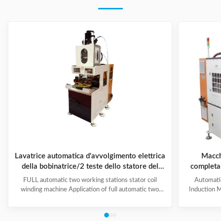
Lavatrice automatica d'avvolgimento elettrica
Macch
della bobinatrice/2 teste dello statore del
completa
motore
poli con a
FULL automatic two working stations stator coil
Automati
e
winding machine Application of full automatic two
Induction M
working stations stator coil winding machine This
for winding 
automatic stator winding machine is suitable for 2
cycle to sign
poles, 4 poles and 6poles coils winding. 1. Main
features 