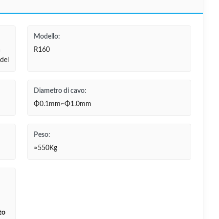
Modello:
a
R160
 del
Diametro di cavo:
Φ0.1mm~Φ1.0mm
Peso:
≈550Kg
to