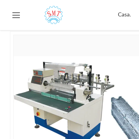
Casa.
>
prodotti
>
Bobinatrice dello statore
>
Bobinatrice Autom
Casa.