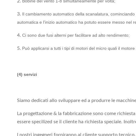
2.
Bobine del vento 1-8 simultaneamente per volta;
3.
Il cambiamento automatico della scanalatura, cominciando av
automatica e l'inizio automatico ha potuto essere messo nel re
4.
Ci sono due fusi alterni per facilitare ad alto rendimento;
5.
Può applicarsi a tutti i tipi di motori del micro quali il motor
(4) servizi
Siamo dedicati allo sviluppare ed a produrre le macchine/
La progettazione & la fabbricazione sono come richiesta 
essere specilized se il cliente ha richiesta speciale. Inol
I nostri ingegneri forniranno al cliente supporto tecnico