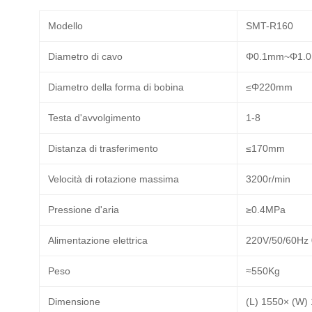
Modello
SMT-R160
Diametro di cavo
Φ0.1mm~Φ1.
Diametro della forma di bobina
≤Φ220mm
Testa d'avvolgimento
1-8
Distanza di trasferimento
≤170mm
Velocità di rotazione massima
3200r/min
Pressione d'aria
≥0.4MPa
Alimentazione elettrica
220V/50/60Hz
Peso
≈550Kg
Dimensione
(L) 1550× (W)