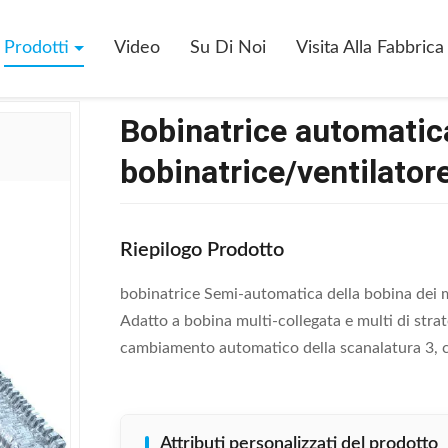
atica Semi- Della Bobina Della Bobinatrice/ventilatore Da Soffitto Dell
Prodotti
Video
Su Di Noi
Visita Alla Fabbrica
Bobinatrice automatica
bobinatrice/ventilatore
Riepilogo Prodotto
bobinatrice Semi-automatica della bobina dei m
Adatto a bobina multi-collegata e multi di stra
cambiamento automatico della scanalatura 3, co
Attributi personalizzati del prodotto