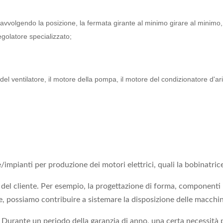
volgendo la posizione, la fermata girante al minimo girare al minimo, di
golatore specializzato;
e del ventilatore, il motore della pompa, il motore del condizionatore d'ari
impianti per produzione dei motori elettrici, quali la bobinatric
del cliente. Per esempio, la progettazione di forma, componenti 
tre, possiamo contribuire a sistemare la disposizione delle macchin
. Durante un periodo della garanzia di anno, una certa necessità p