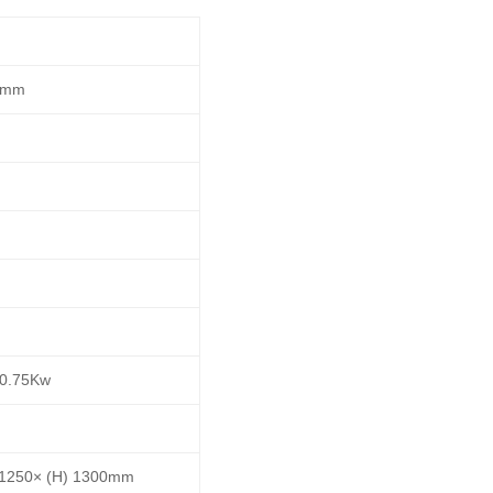
0mm
 0.75Kw
 1250× (H) 1300mm