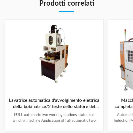
Prodotti correlati
Lavatrice automatica d'avvolgimento elettrica
Macch
della bobinatrice/2 teste dello statore del
completa
motore
poli con a
FULL automatic two working stations stator coil
Automati
e
winding machine Application of full automatic two
Induction M
working stations stator coil winding machine This
for winding 
automatic stator winding machine is suitable for 2
cycle to sign