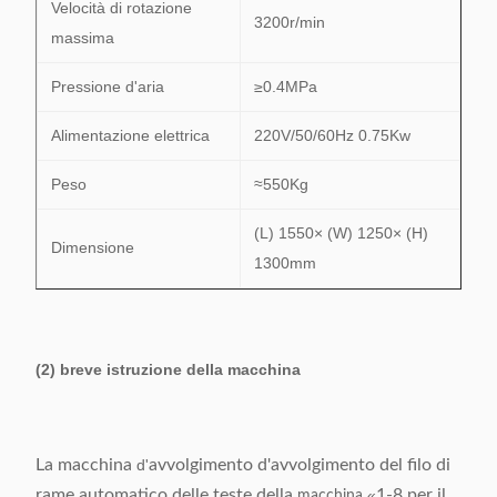
Velocità di rotazione
3200r/min
massima
Pressione d'aria
≥0.4MPa
Alimentazione elettrica
220V/50/60Hz 0.75Kw
Peso
≈550Kg
(L) 1550× (W) 1250× (H)
Dimensione
1300mm
(2) breve istruzione della macchina
La macchina
d'
avvolgimento
d'avvolgimento del filo di
rame automatico delle teste della
«
1-8 per il
macchina