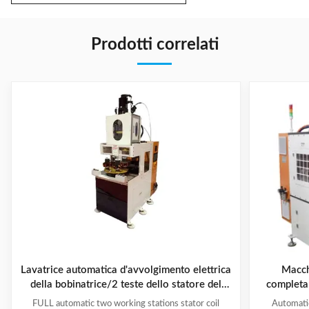
Prodotti correlati
Lavatrice automatica d'avvolgimento elettrica
Macch
della bobinatrice/2 teste dello statore del
completa
motore
poli con a
FULL automatic two working stations stator coil
Automati