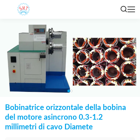
Bobinatrice orizzontale della bobina
del motore asincrono 0.3-1.2
millimetri di cavo Diamete