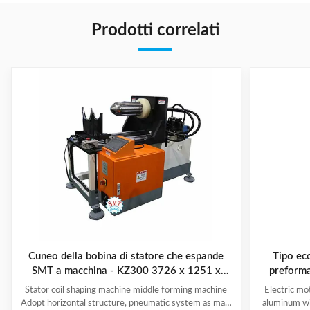
Prodotti correlati
Cuneo della bobina di statore che espande
Tipo ec
SMT a macchina - KZ300 3726 x 1251 x
preforma
2111mm
Stator coil shaping machine middle forming machine
Electric mo
Adopt horizontal structure, pneumatic system as main
aluminum wi