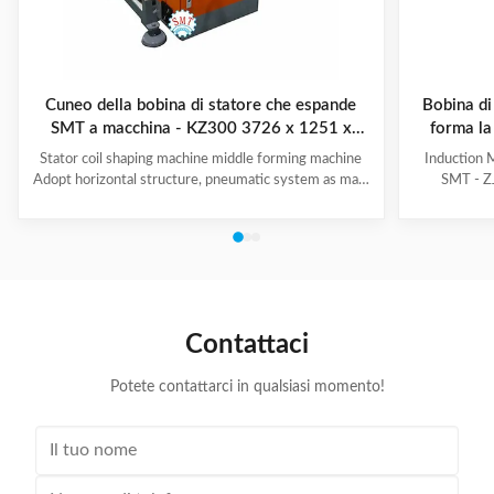
Cuneo della bobina di statore che espande
Bobina di
SMT a macchina - KZ300 3726 x 1251 x
forma la
2111mm
Stator coil shaping machine middle forming machine
Induction 
Adopt horizontal structure, pneumatic system as main
SMT - ZJ
power; stator with same slot width and internal
production.
diameter can share one tooling, stroke of both ends of
maintenanc
expanding blades is synchronous, no need two times
free & long-
expending, and expending blade stroke can be
and PLC. Goo
adjusted as per requirement; footswitch controls
various stat
on/off, easy operation, and no damage to wedge,
your produ
insulation paper and coil, wedge is still at right position
Stator Wind
Contattaci
after expending. (1)
Potete contattarci in qualsiasi momento!