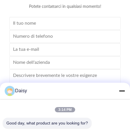
Potete contattarci in qualsiasi momento!
Daisy
3:14 PM
Inviare
Good day, what product are you looking for?