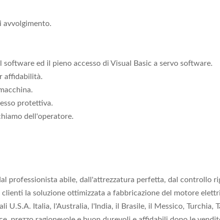
di avvolgimento.
il software ed il pieno accesso di Visual Basic a servo software.
affidabilità.
a macchina.
esso protettiva.
hiamo dell'operatore.
 professionista abile, dall'attrezzatura perfetta, dal controllo r
i clienti la soluzione ottimizzata a fabbricazione del motore elett
U.S.A. Italia, l'Australia, l'India, il Brasile, il Messico, Turchia
nce, prezzo ragionevole e buon durevoli e affidabili dopo le vendit