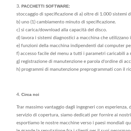
3.
PACCHETTI SOFTWARE:
stoccaggio di specificazione di a) oltre di 1.000 sistemi 
b) uno (1) cambiamento minuto di specificazione.
c) si carica/download alla capacità del disco.
d) lavora i sistemi diagnostici a macchina che utilizzano 
e) funzioni della macchina indipendenti dal computer per 
f) accesso facile del menu a tutti i parametri caricabili 
g) registrazione di manutenzione e parola d'ordine di acc
h) programmi di manutenzione preprogrammati con il ric
4.
Circa noi
Trar massimo vantaggio dagli ingegneri con esperienza, dal
servizio di copertura, siamo dedicati per fornire ai nostr
esportiamo le nostre macchine verso i paesi mondiali quali 
le grande la reputazione fra i clienti per il suoi perorma