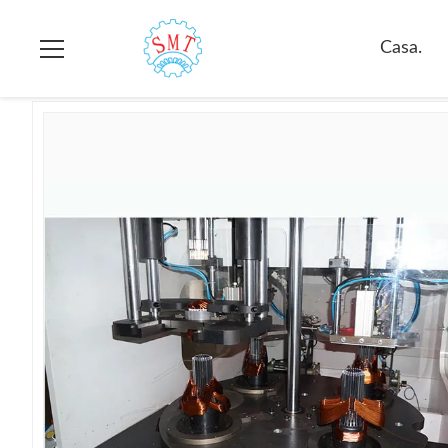
Casa.
>
prodotti
>
Macchina d'inserimento e di spostamento
>
Casa.