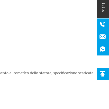
contatto
amento automatico dello statore, specificazione scaricata