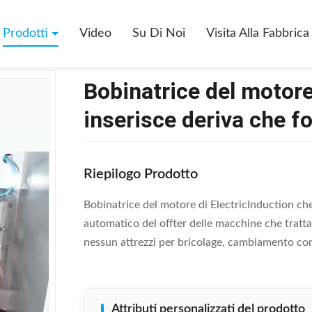
Bobinatrice Del Motore Di ElectricInduction Che Inserisce Deriva Che F
Prodotti
Video
Su Di Noi
Visita Alla Fabbrica
Bobinatrice del motore
inserisce deriva che 
Riepilogo Prodotto
Bobinatrice del motore di ElectricInduction che
automatico del offter delle macchine che tratta
nessun attrezzi per bricolage, cambiamento comp
Attributi personalizzati del prodotto