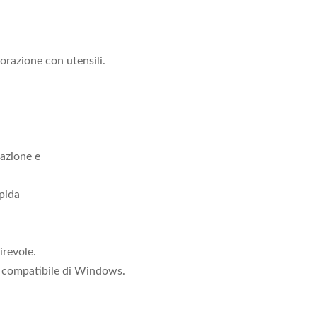
razione con utensili.
cazione e
apida
irevole.
r compatibile di Windows.