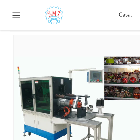
Casa.
>
prodotti
>
Bobina dello statore che inserisce macchina
Casa.