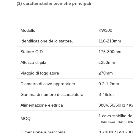
(1) caratteristiche tecniche principali
Modello
KW300
Identificazione dello statore.
110-210mm
Statore O.D.
175-300mm
Altezza di pila
≤250mm
Viaggio di foggiatura
≤70mm
Diametro di cavo appropriato
0.2-1.2mm
Gamma di numero di scanalatura
8-48slot
Alimentazione elettrica
380V/50/60Hz 4K
1 cavo stabilito d
MOQ
inserisce macchin
Dimensione a macchina
(L) 1000* (W) 20