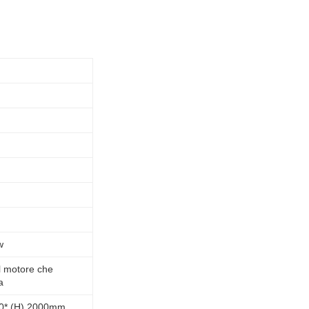
w
el motore che
a
00* (H) 2000mm