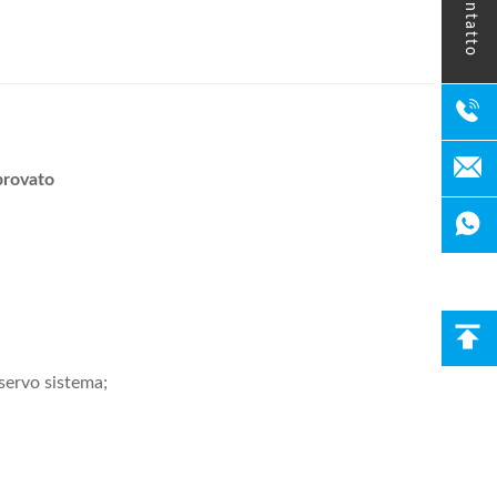
contatto
provato
 servo sistema;