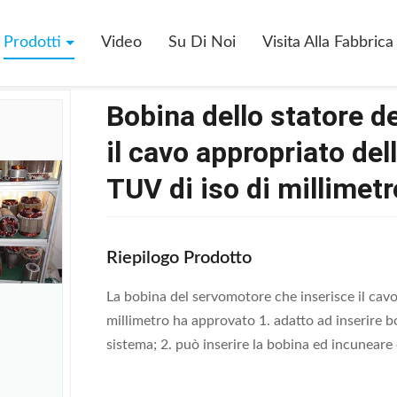
>
Bobina Dello Statore Del Servomotore Che Inserisce Il Cavo Appropria
Prodotti
Video
Su Di Noi
Visita Alla Fabbrica
Bobina dello statore d
il cavo appropriato de
TUV di iso di millimetr
Riepilogo Prodotto
La bobina del servomotore che inserisce il cav
millimetro ha approvato 1. adatto ad inserire b
sistema; 2. può inserire la bobina ed incuneare o