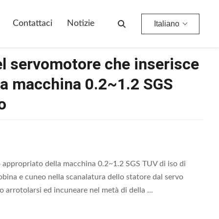
to Della Macchina 0.2~1.2 SGS TUV Di Iso Di Millimetro
Contattaci
Notizie
Italiano
el servomotore che inserisce
lla macchina 0.2~1.2 SGS
o
o appropriato della macchina 0.2~1.2 SGS TUV di iso di
obina e cuneo nella scanalatura dello statore dal servo
 arrotolarsi ed incuneare nel metà di della ...