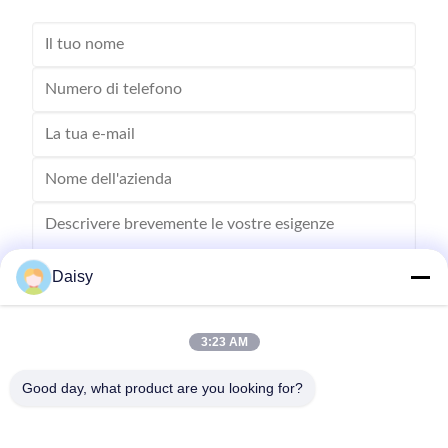
Daisy
3:23 AM
Inviare
Good day, what product are you looking for?