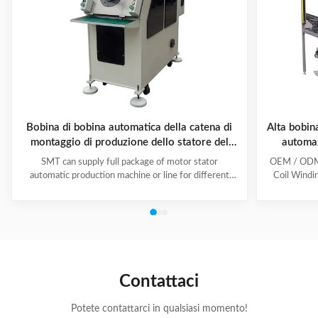
Bobina di bobina automatica della catena di
Alta bobin
montaggio di produzione dello statore del
automaz
motore del compressore e macchina di
SMT can supply full package of motor stator
OEM / ODM C
inserimento
automatic production machine or line for different
Coil Windi
motor types, like BLDC, pump motor, car motor,
this coil 
induction motor, 3 phase motor ect. This stator
Insert the 
production line including paper inserting machine, coil
according to
winding machine, coil winding inserting machine,
tooling Set
lacing machine, forming machine and testing machine.
then selec
This automatic stator production line including paper
Machine will
inserting machine, coil winding machine, coil winding
the stator. 
Contattaci
inserting machine,
Potete contattarci in qualsiasi momento!