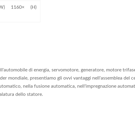
(W) 1160× (H)
ell'automobile di energia, servomotore, generatore, motore trif
der mondiale, presentiamo gli ovvi vantaggi nell'assemblea del cen
utomatico, nella fusione automatica, nell'impregnazione automatic
alatura dello statore.