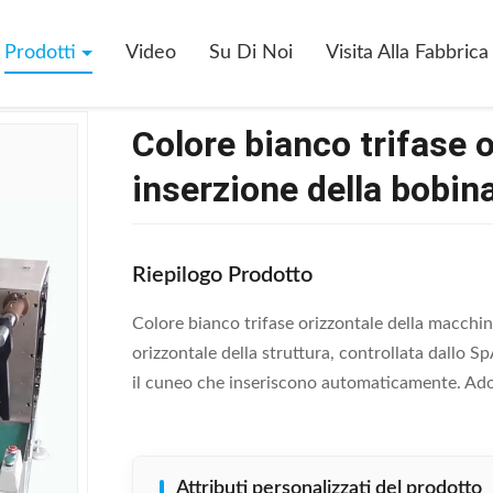
>
Colore Bianco Trifase Orizzontale Della Macchina Di Inserzione Della B
Prodotti
Video
Su Di Noi
Visita Alla Fabbrica
Colore bianco trifase 
inserzione della bobina
Riepilogo Prodotto
Colore bianco trifase orizzontale della macchin
orizzontale della struttura, controllata dallo 
il cuneo che inseriscono automaticamente. Adott
Attributi personalizzati del prodotto