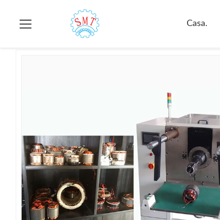
Casa.
>
prodotti
>
Bobina dello statore che inserisce macchina
Casa.