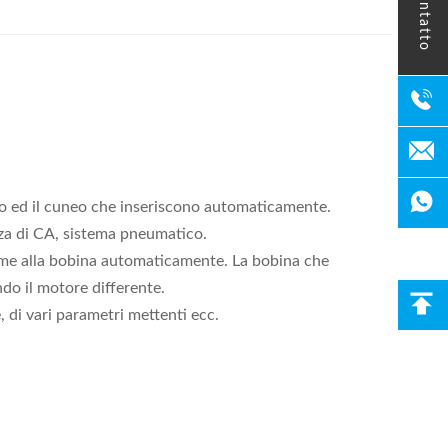
contatto
nto ed il cuneo che inseriscono automaticamente.
nza di CA, sistema pneumatico.
ieme alla bobina automaticamente. La bobina che
ndo il motore differente.
, di vari parametri mettenti ecc.