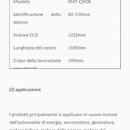
Modello
SMT-QX08
Identificazione dello
60-150mm
statore
Statore O.D
≤210mm
Lunghezza del centro
≤190mm
Colpo della lavorazione
≤90mm
con utensili
Cavo compatibile
CU/AL
(2) applicazione
Gamma di numero di
24-48 scanalature
scanalatura
I prodotti pricipalmente si applicano in nuovo motore
Alimentazione elettrica
380V/50/60Hz 5Kw
dell'automobile di energia, servomotore, generatore,
Peso
1050kg