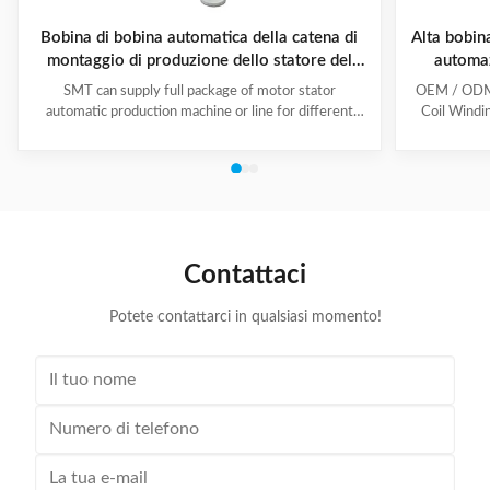
Bobina di bobina automatica della catena di
Alta bobin
montaggio di produzione dello statore del
automaz
motore del compressore e macchina di
SMT can supply full package of motor stator
OEM / ODM C
inserimento
automatic production machine or line for different
Coil Windi
motor types, like BLDC, pump motor, car motor,
this coil 
induction motor, 3 phase motor ect. This stator
Insert the 
production line including paper inserting machine, coil
according to
winding machine, coil winding inserting machine,
tooling Set
lacing machine, forming machine and testing machine.
then selec
This automatic stator production line including paper
Machine will
inserting machine, coil winding machine, coil winding
the stator. 
Contattaci
inserting machine,
Potete contattarci in qualsiasi momento!