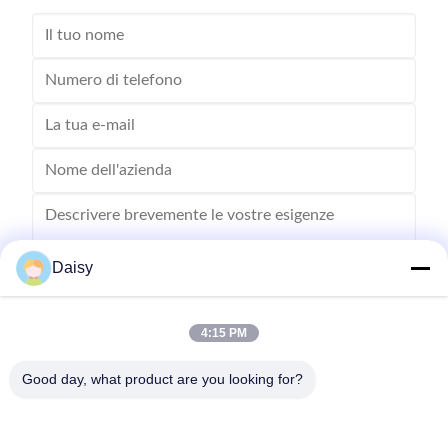
Daisy
4:15 PM
Inviare
Good day, what product are you looking for?