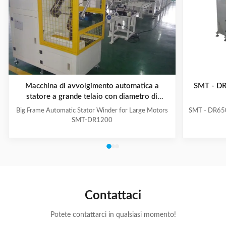
Macchina di avvolgimento automatica a
SMT - DR
statore a grande telaio con diametro di
oscillazione ≤ 900 mm per motori di grandi
Big Frame Automatic Stator Winder for Large Motors
SMT - DR650
dimensioni
SMT-DR1200
Contattaci
Potete contattarci in qualsiasi momento!