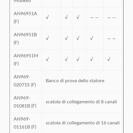
Modello
AN96951A
√
√
√
— —
— —
—
(F)
AN96951B
√
√
√
√
— —
—
(F)
AN96951M
√
√
√
√
√
√
(F)
AN969-
Banco di prova dello statore
02071S (F)
AN969-
scatola di collegamento di 8 canali
01081B (F)
AN969-
scatola di collegamento di 16 canali
01161B (F)