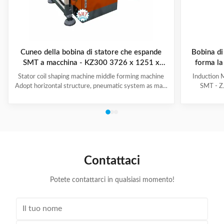
Cuneo della bobina di statore che espande
Bobina di
SMT a macchina - KZ300 3726 x 1251 x
forma la
2111mm
Stator coil shaping machine middle forming machine
Induction 
Adopt horizontal structure, pneumatic system as main
SMT - ZJ
power; stator with same slot width and internal
production.
diameter can share one tooling, stroke of both ends of
maintenanc
expanding blades is synchronous, no need two times
free & long-
expending, and expending blade stroke can be
and PLC. Goo
adjusted as per requirement; footswitch controls
various stat
on/off, easy operation, and no damage to wedge,
your produ
insulation paper and coil, wedge is still at right position
Stator Wind
Contattaci
after expending. (1)
Potete contattarci in qualsiasi momento!