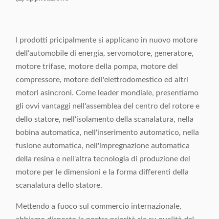
Input
380V/50/60Hz
Alimentazione elettrica
1.5kw
I prodotti pricipalmente si applicano in nuovo motore
Peso a macchina
Circa 1000kg
dell'automobile di energia, servomotore, generatore,
motore trifase, motore della pompa, motore del
Dimensione a macchina
1610x 1100x 2310mm
compressore, motore dell'elettrodomestico ed altri
(LxWxH)
motori asincroni. Come leader mondiale, presentiamo
gli ovvi vantaggi nell'assemblea del centro del rotore e
dello statore, nell'isolamento della scanalatura, nella
bobina automatica, nell'inserimento automatico, nella
fusione automatica, nell'impregnazione automatica
della resina e nell'altra tecnologia di produzione del
motore per le dimensioni e la forma differenti della
scanalatura dello statore.
Mettendo a fuoco sul commercio internazionale,