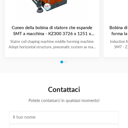
Cuneo della bobina di statore che espande
Bobina di
SMT a macchina - KZ300 3726 x 1251 x
forma la
2111mm
Stator coil shaping machine middle forming machine
Induction 
Adopt horizontal structure, pneumatic system as main
SMT - ZJ
power; stator with same slot width and internal
production.
diameter can share one tooling, stroke of both ends of
maintenanc
expanding blades is synchronous, no need two times
free & long-
expending, and expending blade stroke can be
and PLC. Goo
adjusted as per requirement; footswitch controls
various stat
on/off, easy operation, and no damage to wedge,
your produ
insulation paper and coil, wedge is still at right position
Stator Wind
Contattaci
after expending. (1)
Potete contattarci in qualsiasi momento!