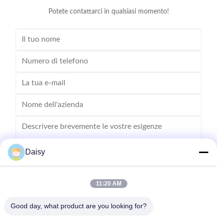
Potete contattarci in qualsiasi momento!
Daisy
11:20 AM
Inviare
Good day, what product are you looking for?