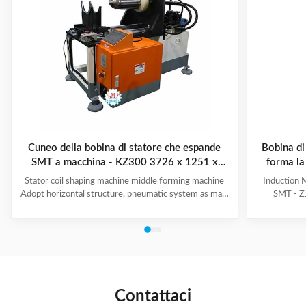
Cuneo della bobina di statore che espande
Bobina di
SMT a macchina - KZ300 3726 x 1251 x
forma la
2111mm
Stator coil shaping machine middle forming machine
Induction 
Adopt horizontal structure, pneumatic system as main
SMT - ZJ
power; stator with same slot width and internal
production.
diameter can share one tooling, stroke of both ends of
maintenanc
expanding blades is synchronous, no need two times
free & long-
expending, and expending blade stroke can be
and PLC. Goo
adjusted as per requirement; footswitch controls
various stat
on/off, easy operation, and no damage to wedge,
your produ
insulation paper and coil, wedge is still at right position
Stator Wind
Contattaci
after expending. (1)