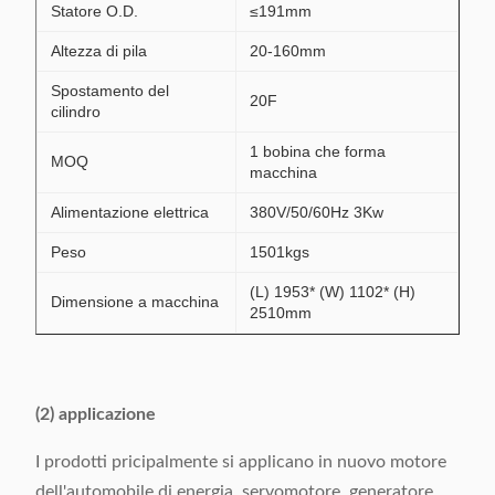
Statore O.D.
≤191mm
Altezza di pila
20-160mm
Spostamento del
20F
cilindro
1 bobina che forma
MOQ
macchina
Alimentazione elettrica
380V/50/60Hz 3Kw
Peso
1501kgs
(L) 1953* (W) 1102* (H)
Dimensione a macchina
2510mm
(2) applicazione
I prodotti pricipalmente si applicano in nuovo motore
dell'automobile di energia, servomotore, generatore,