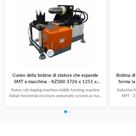
Cuneo della bobina di statore che espande
Bobina di
SMT a macchina - KZ300 3726 x 1251 x
forma la
2111mm
Stator coil shaping machine middle forming machine
Induction 
Adopt horizontal structure, pneumatic system as main
SMT - ZJ
power; stator with same slot width and internal
production.
diameter can share one tooling, stroke of both ends of
maintenanc
expanding blades is synchronous, no need two times
free & long-
expending, and expending blade stroke can be
and PLC. Goo
adjusted as per requirement; footswitch controls
various stat
on/off, easy operation, and no damage to wedge,
your produ