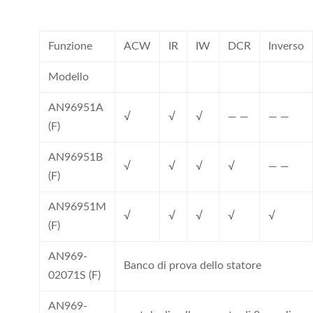
Funzione
ACW
IR
IW
DCR
Inverso
Modello
AN96951A
√
√
√
— —
— —
(F)
AN96951B
√
√
√
√
— —
(F)
AN96951M
√
√
√
√
√
(F)
AN969-
Banco di prova dello statore
02071S (F)
AN969-