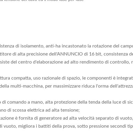
 resistenza di isolamento, anti-ha incastonato la rotazione del cam
itore di alta precisione dell'ANNUNCIO di 16 bit, consistenza della
consiste del centro d'elaborazione ad alto rendimento di controll
uttura compatta, uso razionale di spazio, le componenti è integrat
ella multi-macchina, per massimizzare riduca l'orma dell'attrezza
 di comando a mano, alta protezione della tenda della luce di sicu
o di scossa elettrica ad alta tensione;
tazione è fornita di generatore ad alta velocità separato di vuot
vuoto, migliora i battiti della prova, sotto pressione secondi ti