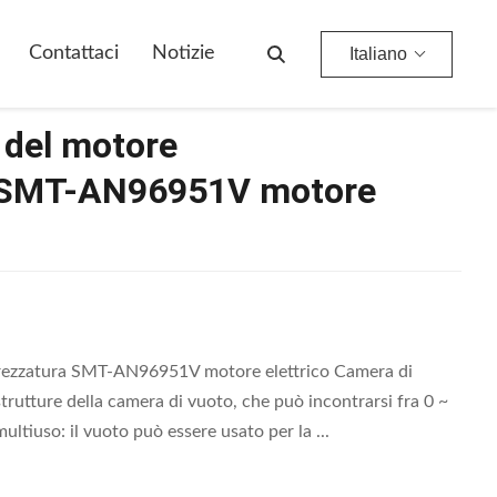
N96951V Motore Elettrico
Contattaci
Notizie
Italiano
 del motore
ra SMT-AN96951V motore
attrezzatura SMT-AN96951V motore elettrico Camera di
 strutture della camera di vuoto, che può incontrarsi fra 0 ~
ultiuso: il vuoto può essere usato per la ...