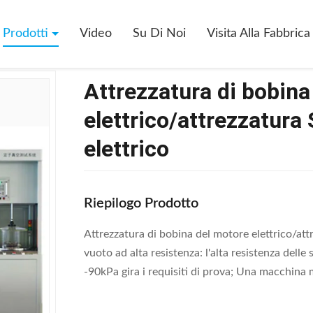
ico
>
Attrezzatura Di Bobina Del Motore Elettrico/attrezzatura SMT-A
Prodotti
Video
Su Di Noi
Visita Alla Fabbrica
Attrezzatura di bobina
elettrico/attrezzatu
elettrico
Riepilogo Prodotto
Attrezzatura di bobina del motore elettrico/
vuoto ad alta resistenza: l'alta resistenza delle
-90kPa gira i requisiti di prova; Una macchina m