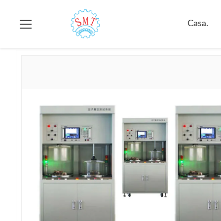
Casa.
>
prodotti
>
Apparecchiatura di collaudo del motore elettr
Casa.