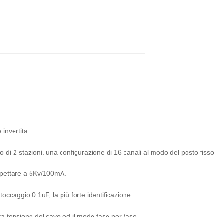
 invertita
 di 2 stazioni, una configurazione di 16 canali al modo del posto fisso
pettare a 5Kv/100mA.
occaggio 0.1uF, la più forte identificazione
lta tensione del cavo ed il modo fase per fase