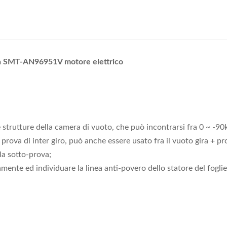
ura SMT-AN96951V motore elettrico
e strutture della camera di vuoto, che può incontrarsi fra 0 ~ -90kP
prova di inter giro, può anche essere usato fra il vuoto gira + 
la sotto-prova;
ente ed individuare la linea anti-povero dello statore del fogliett