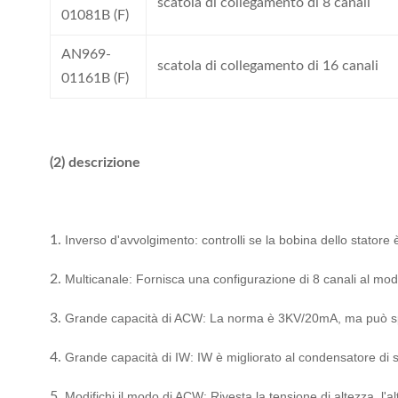
scatola di collegamento di 8 canali
01081B (F)
AN969-
scatola di collegamento di 16 canali
01161B (F)
(2) descrizione
1.
Inverso d'avvolgimento: controlli se la bobina dello statore è
2.
Multicanale: Fornisca una configurazione di 8 canali al modo
3.
Grande capacità di ACW: La norma è 3KV/20mA, ma può s
4.
Grande capacità di IW: IW è migliorato al condensatore di st
5.
Modifichi il modo di ACW: Rivesta la tensione di altezza, l'a