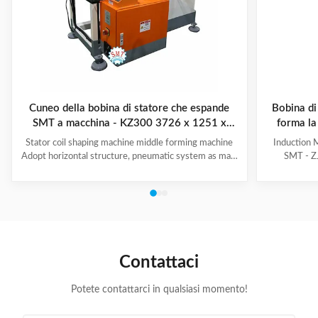
Cuneo della bobina di statore che espande
Bobina di
SMT a macchina - KZ300 3726 x 1251 x
forma la
2111mm
Stator coil shaping machine middle forming machine
Induction 
Adopt horizontal structure, pneumatic system as main
SMT - ZJ
power; stator with same slot width and internal
production.
diameter can share one tooling, stroke of both ends of
maintenanc
expanding blades is synchronous, no need two times
free & long-
expending, and expending blade stroke can be
and PLC. Goo
adjusted as per requirement; footswitch controls
various stat
on/off, easy operation, and no damage to wedge,
your produ
insulation paper and coil, wedge is still at right position
Stator Wind
Contattaci
after expending. (1)
Potete contattarci in qualsiasi momento!