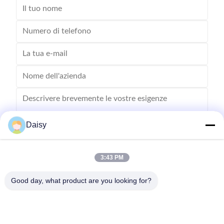
Daisy
3:43 PM
Inviare
Good day, what product are you looking for?
- No, no, no, no.123, strada Qiangyuan West, zona di sviluppo di