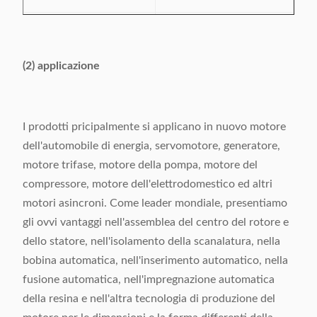
Spostamento del
20F
cilindro
(2) applicazione
Input
380V/50/60Hz
Alimentazione elettrica
1.5kw
I prodotti pricipalmente si applicano in nuovo motore
Peso della macchina
Circa 1000kg
dell'automobile di energia, servomotore, generatore,
motore trifase, motore della pompa, motore del
Dimensione della
1610x 1100x 2310mm
compressore, motore dell'elettrodomestico ed altri
macchina (LxWxH)
motori asincroni. Come leader mondiale, presentiamo
gli ovvi vantaggi nell'assemblea del centro del rotore e
dello statore, nell'isolamento della scanalatura, nella
bobina automatica, nell'inserimento automatico, nella
fusione automatica, nell'impregnazione automatica
della resina e nell'altra tecnologia di produzione del