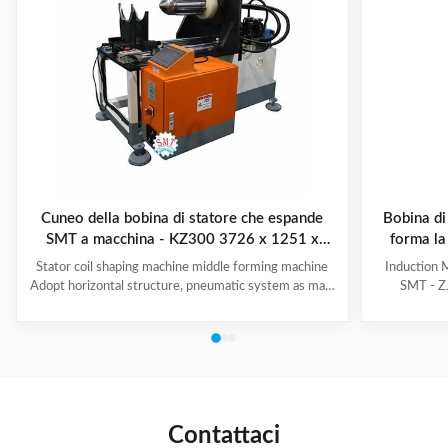
Cuneo della bobina di statore che espande
Bobina di
SMT a macchina - KZ300 3726 x 1251 x
forma la
2111mm
Stator coil shaping machine middle forming machine
Induction 
Adopt horizontal structure, pneumatic system as main
SMT - ZJ
power; stator with same slot width and internal
production.
diameter can share one tooling, stroke of both ends of
maintenanc
expanding blades is synchronous, no need two times
free & long-
expending, and expending blade stroke can be
and PLC. Goo
adjusted as per requirement; footswitch controls
various stat
on/off, easy operation, and no damage to wedge,
your produ
insulation paper and coil, wedge is still at right position
Stator Wind
Contattaci
after expending. (1)