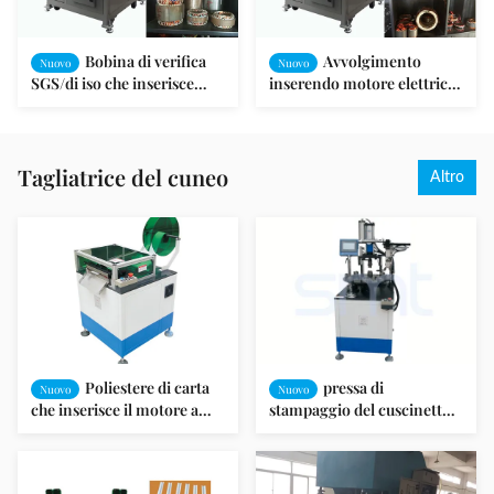
Bobina di verifica
Avvolgimento
Nuovo
Nuovo
SGS/di iso che inserisce
inserendo motore elettrico
l'attrezzatura di produzione
a macchina/motore a
a macchina del motore
magnete permanente
della pompa
Tagliatrice del cuneo
Altro
Poliestere di carta
pressa di
Nuovo
Nuovo
che inserisce il motore a
stampaggio del cuscinetto
macchina di CC che si
della copertura di estremità
forma e tagliatrice
412Kg per il motore del
dispositivo di
raffreddamento della