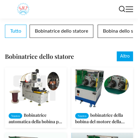
Tutto
Bobinatrice dello statore
Bobina dello sta
Bobinatrice dello statore
Altro
Bobinatrice
bobinatrice della
Nuovo
Nuovo
automatica della bobina per
bobina del motore della
il motore asincrono del
bobinatrice/condizionatore
motore a corrente alternata
d'aria dello statore 1.5Kw