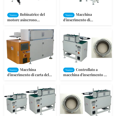
Bobinatrice del
Macchina
Nuovo
Nuovo
motore asincrono
d'inserimento di
dell'isolamento della
carta/macchina su grande
scanalatura dello statore del
scala di intercalare del
motore
motore
Macchina
Controllato a
Nuovo
Nuovo
d'inserimento di carta della
macchina d'inserimento di
scanalatura per lo statore
carta in auto
del motore a corrente
dell'isolamento della
alternata
scanalatura di programma
di SpA - inserendo