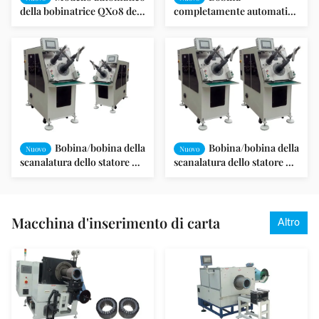
della bobinatrice QX08 del
completamente automatica
motore dello statore del
che inserisce macchina allo
motore del ventilatore
statore SMT - K90 del
motore a corrente alternata
Bobina/bobina della
Bobina/bobina della
Nuovo
Nuovo
scanalatura dello statore del
scanalatura dello statore del
motore che inserisce
motore che inserisce
(servo/orizzontale) SMT a
(servo/orizzontale) SMT a
macchina - K90
macchina - K90
Macchina d'inserimento di carta
Altro