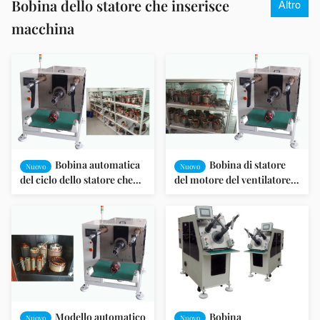
Bobina dello statore che inserisce
Altro
macchina
Bobina automatica
Bobina di statore
Nuovo
Nuovo
del ciclo dello statore che
del motore del ventilatore
inserisce il cavo
che inserisce verifica di
compatibile a macchina
iso/SGS di identificazione
AL/del CU
dello statore della macchina
60-150 millimetro
Modello automatico
Bobina
Nuovo
Nuovo