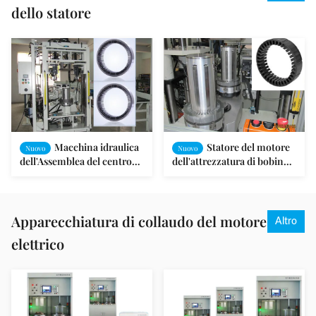
dello statore
Macchina idraulica
Statore del motore
Nuovo
Nuovo
dell'Assemblea del centro
dell'attrezzatura di bobina
dello statore per il motore
del motore e macchina
magnetico permanente
protetti contro le esplosioni
dell'Assemblea del rotore
Apparecchiatura di collaudo del motore
Altro
elettrico