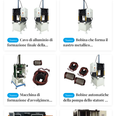
Cavo di alluminio di
Bobina che forma il
Nuovo
Nuovo
formazione finale della
nastro metallico
macchina di bobina di
automatico dello statore del
bobina dello statore del
motore della macchina
motore elettrico
Macchina di
Bobine automatiche
Nuovo
Nuovo
formazione d'avvolgimento
della pompa dello statore di
media della bobina di
tipo automatico del motore
statore con protezione
che formano macchina