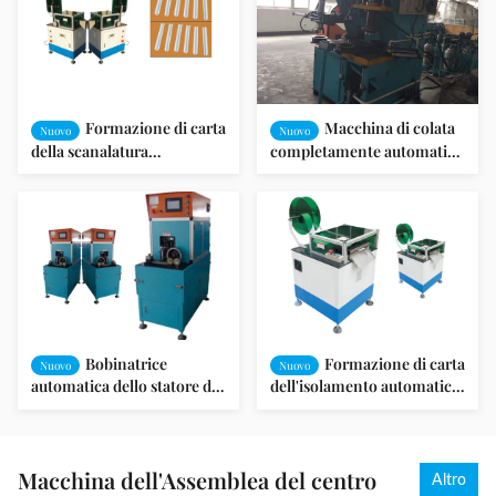
lavatrice
Formazione di carta
Macchina di colata
Nuovo
Nuovo
della scanalatura
completamente automatica
automatica e tagliatrice per
del rotore per lavare
lo statore del motore
motore ed il motore SMT-
ZL4080 della pompa
Bobinatrice
Formazione di carta
Nuovo
Nuovo
automatica dello statore di
dell'isolamento automatico
ventilatore da soffitto per
dello statore e tagliatrice
l'armatura esterna SMT-
SMT - CD150
LG300
Macchina dell'Assemblea del centro
Altro