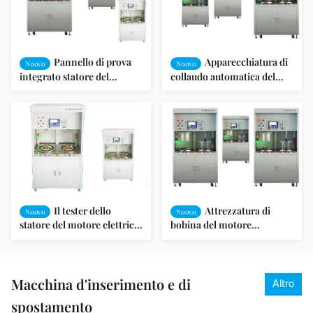
Pannello di prova
Apparecchiatura di
Nuovo
Nuovo
integrato statore del
collaudo automatica del
motore del tergicristallo del
motore elettrico per i
motore dell'automobile
motori induttivi/pompa
SMT-AN96951V
Il tester dello
Attrezzatura di
Nuovo
Nuovo
statore del motore elettrico
bobina del motore
di SMT-AN96951V/ha
elettrico/attrezzatura SMT-
integrato la prova/motore
AN96951V motore elettrico
del ventilatore
Macchina d'inserimento e di
Altro
spostamento