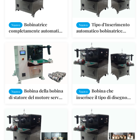
Bobinatrice
Tipo d'Inserimento
Nuovo
Nuovo
completamente automatica
automatico bobinatrice
economizzatrice d'energia
SMT-QX10 del cavo
SMT-QX10 del motore
dell'armatura
Bobina della bobina
Bobina che
Nuovo
Nuovo
di statore del motore servo
inserisce il tipo di disegno
che inserisce macchina con
elettrico di CC di CA della
il cuneo
bobinatrice automatica
dello statore