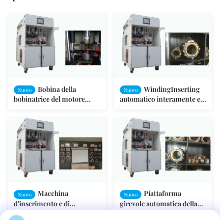
Bobina della
WindingInserting
Nuovo
Nuovo
bobinatrice del motore
automatico interamente e
asincrono che inserisce la
macchina di spostamento
forma SMT - I della deriva
per lo statore del motore
Macchina
Piattaforma
Nuovo
Nuovo
d'inserimento e di
girevole automatica della
spostamento di bobina
Quattro-stazione della