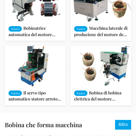
Bobinatrice
Macchina laterale di
Nuovo
Nuovo
automatica del motore
produzione del motore del
dell'estremità di bobina
telaio per pizzi della bobina
dello statore del telaio per
del servo dello statore del
pizzi
motore singola
Il servo tipo
Bobina di bobina
Nuovo
Nuovo
automatico statore arrotola
elettrica del motore
il singolo telaio per pizzi
asincrono che inserisce il
telaio per pizzi
Bobina che forma macchina
Altro