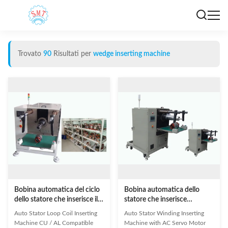
Trovato
90
Risultati per
wedge inserting machine
Bobina automatica del ciclo
Bobina automatica dello
dello statore che inserisce il
statore che inserisce
cavo compatibile a macchina
macchina con il sistema di
Auto Stator Loop Coil Inserting
Auto Stator Winding Inserting
AL/del CU
azionamento del
Machine CU / AL Compatible
Machine with AC Servo Motor