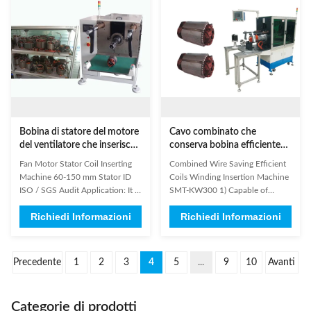
Diameter 0.2-1.2mm Slot
winding wire is not easy to injury,
number range 8-48slot Power
the machine uses a needle ...
Supply 380V/50/60Hz 4Kw
MOQ 1 set ...
Bobina di statore del motore
Cavo combinato che
del ventilatore che inserisce
conserva bobina efficiente
verifica di iso/SGS di
dello statore che inserisce
Fan Motor Stator Coil Inserting
Combined Wire Saving Efficient
identificazione dello statore
macchina
Machine 60-150 mm Stator ID
Coils Winding Insertion Machine
della macchina 60-150
ISO / SGS Audit Application: It is
SMT-KW300 1) Capable of
millimetro
suitable for stators applicated in
automatically pulling the static
Richiedi Informazioni
Richiedi Informazioni
single phase motor, three phase
coil and paper into the static
motor, compressor motor, starter
slots for one time. 2) Capable of
motor, washing machine motor,
modifying the parameters on the
air condiction ect. Information
touch screen, with the automatic
Precedente
1
2
3
4
5
...
9
10
Avanti
needed for stator winding
paper feed mechanism capable
inserting machine ...
of fixed-length paper ...
Categorie di prodotti