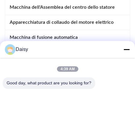
Macchina dell'Assemblea del centro dello statore
Apparecchiatura di collaudo del motore elettrico
Macchina di fusione automatica
Daisy
Macchina d'inserimento e di spostamento
apparecchiature per la fabbricazione di motori
4:39 AM
Good day, what product are you looking for?
- No, no, no, no.123, strada Qiangyuan West, zona di sviluppo di
Nanxun, città di Huzhou, provincia dello Zhejiang, Cina
tel: 86-512-66316783-802
E-mail: sales5@smt-winding.com