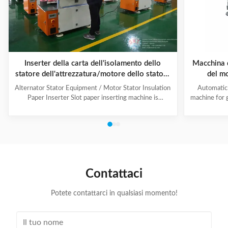
Inserter della carta dell'isolamento dello
Macchina d
statore dell'attrezzatura/motore dello statore
del m
dell'alternatore di alta efficienza
indus
Alternator Stator Equipment / Motor Stator Insulation
Automatic 
Paper Inserter Slot paper inserting machine is
machine for 
specially designed for automatically inserting
No.: CW300 
insulation papers into stator slots. All the actions such
motors. 3. T
as paper feeding, forming, folding, inserting and stator
fast speed, 
rotating are automatic. Range of application: industrial
easy for di
motors, air conditioner motors, washer motors,
changing too
electrical fan motors, pump motors and so on. (1) Main
pump motor, 
Technical Data Model C100 Core Length 10-90mm
exclusiv
Contattaci
Stator I.D
Potete contattarci in qualsiasi momento!