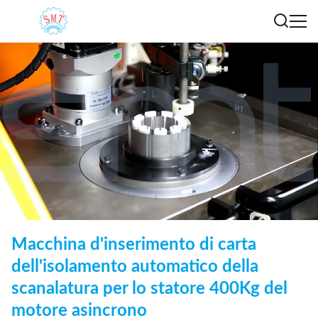
Macchina d'inserimento di carta
dell'isolamento automatico della
scanalatura per lo statore 400Kg del
motore asincrono