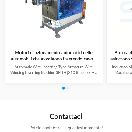
Motori di azionamento automatici delle
Bobina d
automobili che avvolgono inserendo cavo a
asincrono 
macchina - inserire tipo
Automatic Wire-Inserting Type Armature Wire
Induction M
Winding Inserting Machine SMT-QX10 It adopts AC
Machine w
servo motor driving system, AC frequency
motor for we
conversion speed regulation system, pneumatic
slot skip
system. It can achieve wedge length setting, feeding,
feeding, cut
cutting, forming and inserting into stator together
wedge inse
with coil automatically. Coil inserting speed can be set
Technical
at different section. Wedge feeding mode can be set
100mm Stat
according to different motor. Euipped with human-
Tooling Tra
Contattaci
machine control interface, it has the
/ Al
Potete contattarci in qualsiasi momento!