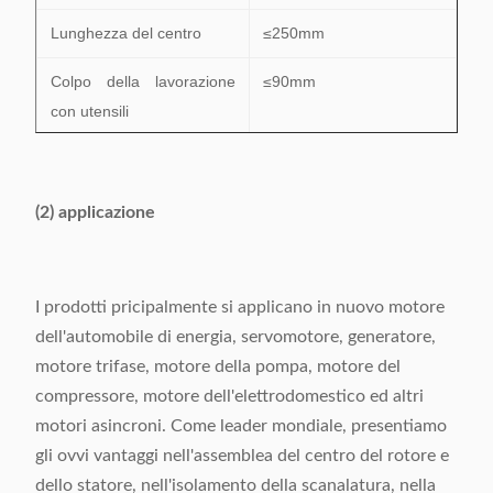
Lunghezza del centro
≤250mm
Colpo della lavorazione
≤90mm
con utensili
Cavo compatibile
CU/AL
Gamma di numero di
24-48 scanalature
(2) applicazione
scanalatura
Alimentazione elettrica
380V/50/60Hz 6.5Kw
I prodotti pricipalmente si applicano in nuovo motore
Peso
1160kg
dell'automobile di energia, servomotore, generatore,
motore trifase, motore della pompa, motore del
Dimensione
(L) 2370× (W) 1260× (H)
compressore, motore dell'elettrodomestico ed altri
1710mm
motori asincroni. Come leader mondiale, presentiamo
gli ovvi vantaggi nell'assemblea del centro del rotore e
dello statore, nell'isolamento della scanalatura, nella