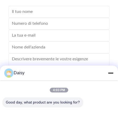
Daisy
4:03 PM
Inviare
Good day, what product are you looking for?