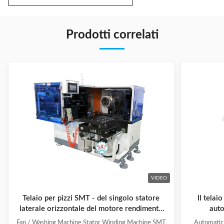
Prodotti correlati
VIDEO
Telaio per pizzi SMT - del singolo statore
Il telai
laterale orizzontale del motore rendimento
auto
elevato DW350
l'alla
Fan / Washing Machine Stator Winding Machine SMT
Automatic