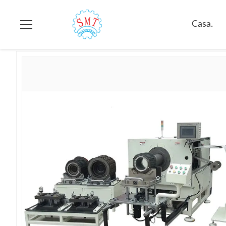
Casa.
>
prodotti
>
Macchina d'inserimento di carta
>
Macchina 
Casa.