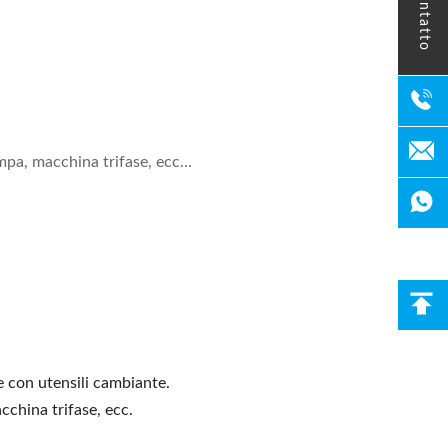
contatto
mpa, macchina trifase, ecc…
ne con utensili cambiante.
cchina trifase, ecc.