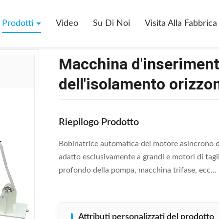
D'inserimento Di Carta SMT - CW300 Dell'isolamento Orizzontale Dello
Prodotti
Video
Su Di Noi
Visita Alla Fabbrica
Macchina d'inserimen
dell'isolamento orizzon
Riepilogo Prodotto
Bobinatrice automatica del motore asincrono de
adatto esclusivamente a grandi e motori di tag
profondo della pompa, macchina trifase, ecc… 1
Attributi personalizzati del prodotto