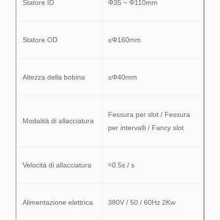
Statore ID
Φ35 ~ Φ110mm
Statore OD
≤Φ160mm
Altezza della bobina
≤Φ40mm
Fessura per slot / Fessura
Modalità di allacciatura
per intervalli / Fancy slot
Velocità di allacciatura
≈0.5s / s
Alimentazione elettrica
380V / 50 / 60Hz 2Kw