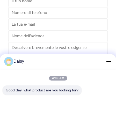
Daisy
4:09 AM
Inviare
Good day, what product are you looking for?
- No, no, no, no.123, strada Qiangyuan West, zona di sviluppo di
Nanxun, città di Huzhou, provincia dello Zhejiang, Cina