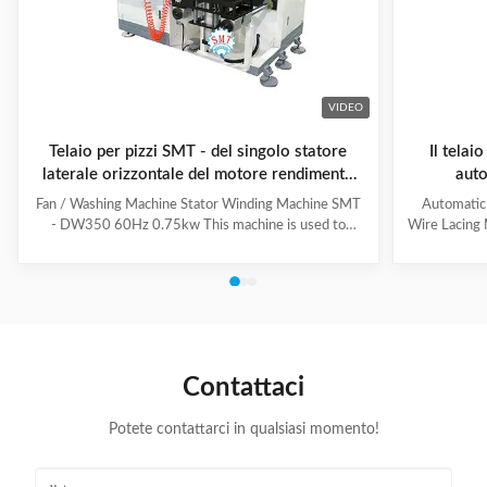
VIDEO
Telaio per pizzi SMT - del singolo statore
Il telai
laterale orizzontale del motore rendimento
auto
elevato DW350
l'alla
Fan / Washing Machine Stator Winding Machine SMT
Automatic
- DW350 60Hz 0.75kw This machine is used to
Wire Lacing 
inserting coil and wedge into stator. And it can insert
of The stat
coil and wedge simultaneously. This HMI can set all
Machine a
the necessary data. With easy and convenient tooling
button to 
change process, this machine is suitable for three
suitable f
phase motor, fan motor and other motor, with a
compressio
veriety model number but low output. Wedge fedding
motor and 
mode can be set according to different
machine is
Contattaci
motor.Horizontal Winding Inserting
m
Potete contattarci in qualsiasi momento!