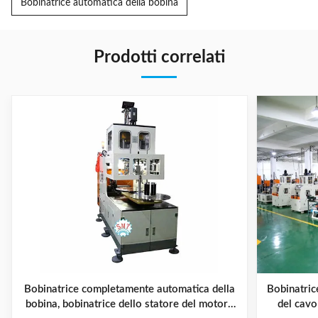
Bobinatrice automatica della bobina
Prodotti correlati
Bobinatrice completamente automatica della
Bobinatric
bobina, bobinatrice dello statore del motore
del cavo