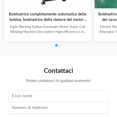
Bobinatrice completamente automatica della
Bobinatric
bobina, bobinatrice dello statore del motore
del cavo
di azionamento dell'automobile
Eight Working Station Automatic Motor Stator Coil
Electric M
Winding Machine Description: High efficiency is its
Alternator 
feature, with four winding heads and eight operation
each machin
stations. The machine automatically put the coil into
vertical wind
transfer former orderly, especially suitable for high
be chang
production capacity requirement, high slot filling rate,
turntable i
small slot opening stator coil winding. Winding mode,
system to r
such as auto skip, auto cutting and auto indexing could
three wires 
be completed at a time successively, parameter
controlle
Contattaci
Potete contattarci in qualsiasi momento!