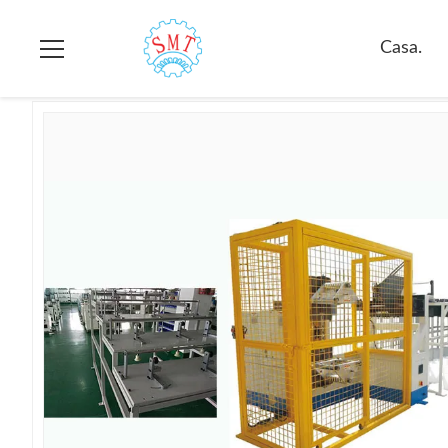
Casa.
>
prodotti
>
bobinatrice del motore elettrico
>
Bobinatri
Casa.