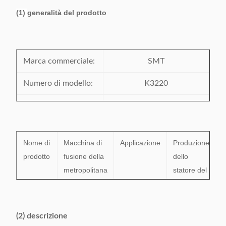
(1)
generalità del prodotto
Marca commerciale:
SMT
Numero di modello:
K3220
Certificazione:
SGS/ISO9001
Luogo d'origine:
La Cina
Nome di
Macchina di
Applicazione
Produzione
prodotto
fusione della
dello
metropolitana
statore del
del filo di
motore
piombo dello
elettrico
statore
(2) descrizione