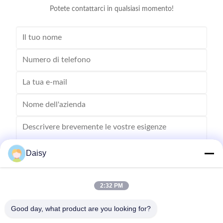
Potete contattarci in qualsiasi momento!
Daisy
2:32 PM
Inviare
Good day, what product are you looking for?