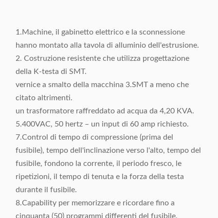
Stato
Nuovo
Pittura
A richiesta
Tempo
Un anno
Servizio
Centro di
1.Machine, il gabinetto elettrico e la sconnessione
della
dopo le
servizio
hanno montato alla tavola di alluminio dell'estrusione.
garanzia
macchine
d'oltremare
2. Costruzione resistente che utilizza progettazione
arriva nella
disponibile
della K-testa di SMT.
pianta del
vernice a smalto della macchina 3.SMT a meno che
cliente
citato altrimenti.
un trasformatore raffreddato ad acqua da 4,20 KVA.
5.400VAC, 50 hertz – un input di 60 amp richiesto.
7.Control di tempo di compressione (prima del
fusibile), tempo dell'inclinazione verso l'alto, tempo del
fusibile, fondono la corrente, il periodo fresco, le
ripetizioni, il tempo di tenuta e la forza della testa
durante il fusibile.
8.Capability per memorizzare e ricordare fino a
cinquanta (50) programmi differenti del fusibile.