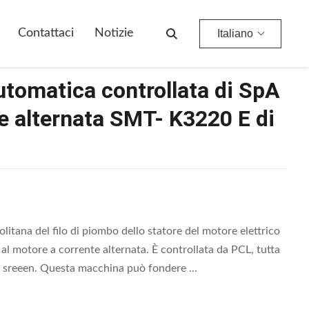
ternata SMT- K3220 E Di CC
Contattaci
Notizie
Italiano
utomatica controllata di SpA
te alternata SMT- K3220 E di
tana del filo di piombo dello statore del motore elettrico
al motore a corrente alternata. È controllata da PCL, tutta
co sreeen. Questa macchina può fondere ...