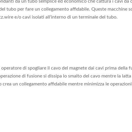
ondanti da un tubo semplice ed economico che cattura i cavi da col
del tubo per fare un collegamento affidabile. Queste macchine son
z.wire e/o cavi isolati all'interno di un terminale del tubo.
operatore di spogliare il cavo del magnete dai cavi prima della f
razione di fusione si dissipa lo smalto del cavo mentre la latta d
o crea un collegamento affidabile mentre minimizza le operazioni