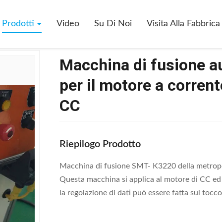
Di Fusione Automatica Controllata Di SpA Per Il Motore A Corrente Al
Prodotti
Video
Su Di Noi
Visita Alla Fabbrica
Macchina di fusione a
per il motore a corren
CC
Riepilogo Prodotto
Macchina di fusione SMT- K3220 della metropoli
Questa macchina si applica al motore di CC ed 
la regolazione di dati può essere fatta sul toc