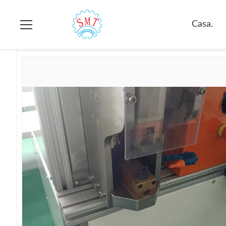
Casa.
>
prodotti
>
Macchina di fusione automatica
>
Macchina 
Casa.