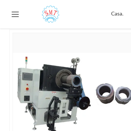
Casa.
>
prodotti
>
Macchina d'inserimento di carta
>
Bobinatri
Casa.