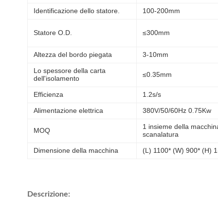
Identificazione dello statore.
100-200mm
Statore O.D.
≤300mm
Altezza del bordo piegata
3-10mm
Lo spessore della carta
≤0.35mm
dell'isolamento
Efficienza
1.2s/s
Alimentazione elettrica
380V/50/60Hz 0.75Kw
1 insieme della macchina
MOQ
scanalatura
Dimensione della macchina
(L) 1100* (W) 900* (H)
Descrizione: