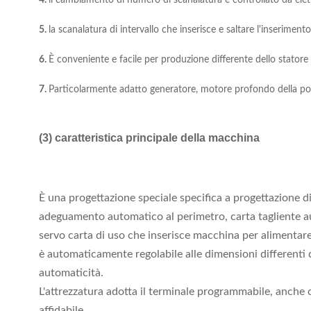
4.
il cambiamento di numero di scanalatura è controllato da elet
5.
la scanalatura di intervallo che inserisce e saltare l'inserimen
6.
È conveniente e facile per produzione differente dello statore
7.
Particolarmente adatto generatore, motore profondo della po
(3) caratteristica principale della macchina
È una progettazione speciale specifica a progettazione dif
adeguamento automatico al perimetro, carta tagliente au
servo carta di uso che inserisce macchina per alimentare 
è automaticamente regolabile alle dimensioni differenti de
automaticità.
L'attrezzatura adotta il terminale programmabile, anche
affidabile.