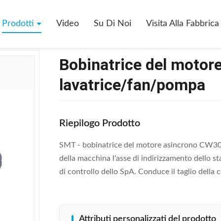
ce Del Motore Asincrono Per La Lavatrice/fan/pompa
Prodotti
Video
Su Di Noi
Visita Alla Fabbrica
Bobinatrice del motore
lavatrice/fan/pompa
Riepilogo Prodotto
SMT - bobinatrice del motore asincrono CW30
della macchina l'asse di indirizzamento dello st
di controllo dello SpA. Conduce il taglio della c
Attributi personalizzati del prodotto