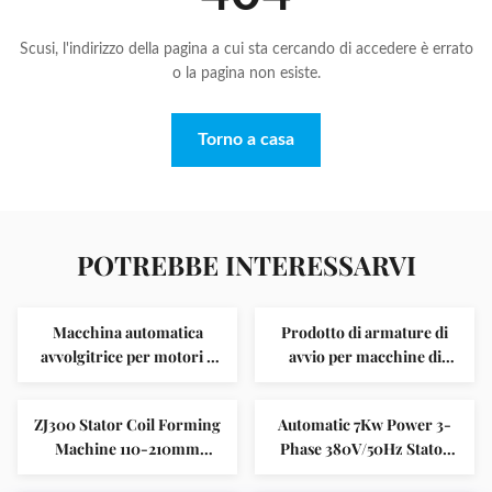
Scusi, l'indirizzo della pagina a cui sta cercando di accedere è errato
o la pagina non esiste.
Torno a casa
POTREBBE INTERESSARVI
Macchina automatica
Prodotto di armature di
avvolgitrice per motori a
avvio per macchine di
risparmio di manodopera,
isolamento per slot SMT-
statore OD 110-210mm
C100
ZJ300 Stator Coil Forming
Automatic 7Kw Power 3-
Machine 110-210mm
Phase 380V/50Hz Stator
Controllo PLC
Lacing Machine with